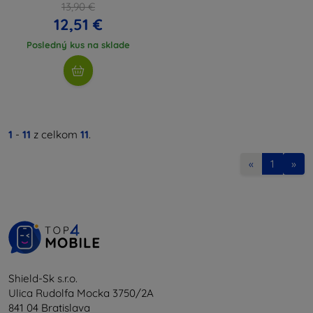
13,90 €
12,51 €
Posledný kus na sklade
1
-
11
z celkom
11
.
«
1
»
Shield-Sk s.r.o.
Ulica Rudolfa Mocka 3750/2A
841 04 Bratislava