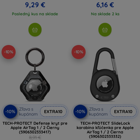
9,29 €
6,16 €
Posledný kus na sklade
Na sklade 2 ks
-10%
-10%
Zľava s
Zľava s
-10%
-10%
EXTRA10
EXTRA10
kupónom
kupónom
TECH-PROTECT Defense kryt pre
TECH-PROTECT SlideLock
Apple AirTag 1 / 2 Čierny
karabína kľúčenka pre Apple
(5906302333417)
AirTag 1 / 2 Čierna
(5906302333332)
8,91 €