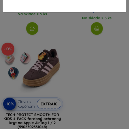
13,90 €
10,70 €
12,51 €
Na sklade > 5 ks
Na sklade > 5 ks
-10%
Zľava s
-10%
EXTRA10
kupónom
TECH-PROTECT SMOOTH FOR
KIDS 4-PACK farebný ochranný
kryt na Apple AirTag 1 / 2
(5906302331048)