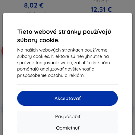
13,90 €
8,02 €
12,51 €
Na sklade > 5 ks
Na sklade > 5 ks
Tieto webové stránky používajú
súbory cookie.
Na našich webových stránkach používame
-10%
-10%
súbory cookies. Niektoré sú nevyhnutné na
správne fungovanie webu, zatiaľ čo iné nám
pomáhajú analyzovať návštevnosť a
prispôsobenie obsahu a reklám.
Akceptovať
Zľava s
Zľava s
-10%
-10%
EXTRA10
EXTRA10
kupónom
kupónom
Prispôsobiť
TECH-PROTECT Kevlar Apple
TECH-PROTECT SMOOTH FOR
AirTag 1 / 2 Čierny
KIDS 2-PACK farebný ochranný
Odmietnuť
(5906302318599)
kryt na Apple AirTag 1 / 2
(5906302331055)
11,89 €