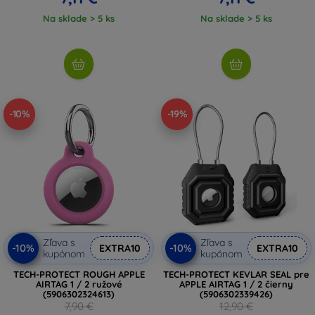
Na sklade > 5 ks
Na sklade > 5 ks
-10%
-19%
Zľava s
Zľava s
-10%
-10%
EXTRA10
EXTRA10
kupónom
kupónom
TECH-PROTECT ROUGH APPLE
TECH-PROTECT KEVLAR SEAL pre
AIRTAG 1 / 2 ružové
APPLE AIRTAG 1 / 2 čierny
(5906302324613)
(5906302339426)
7,90 €
12,90 €