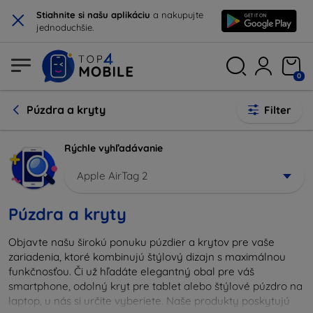
×
Stiahnite si našu aplikáciu
a nakupujte
jednoduchšie.
0
Púzdra a kryty
Filter
Rýchle vyhľadávanie
Apple AirTag 2
Púzdra a kryty
Objavte našu širokú ponuku púzdier a krytov pre vaše
zariadenia, ktoré kombinujú štýlový dizajn s maximálnou
funkčnosťou. Či už hľadáte elegantný obal pre váš
smartphone, odolný kryt pre tablet alebo štýlové púzdro na
laptop, u nás si určite vyberiete. Naše produkty poskytujú