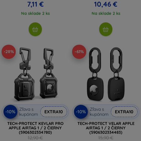
7,11 €
10,46 €
Na sklade 2 ks
Na sklade 2 ks
-28%
-61%
Zľava s
Zľava s
-10%
-10%
EXTRA10
EXTRA10
kupónom
kupónom
TECH-PROTECT KEVLAR PRO
TECH-PROTECT VELAR APPLE
APPLE AIRTAG 1 / 2 ČIERNY
AIRTAG 1 / 2 ČIERNY
(5906302334780)
(5906302334483)
12,90 €
15,90 €