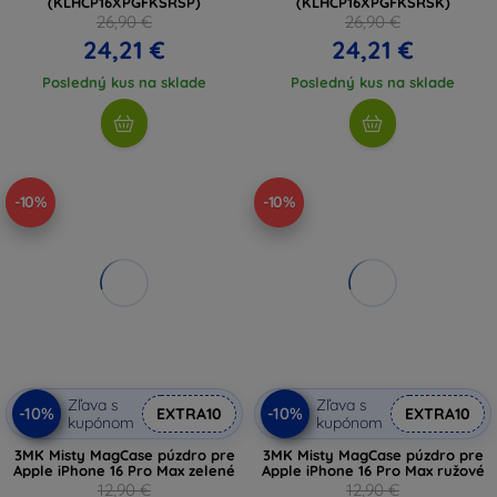
(KLHCP16XPGFKSRSP)
(KLHCP16XPGFKSRSK)
26,90 €
26,90 €
24,21 €
24,21 €
Posledný kus na sklade
Posledný kus na sklade
-10%
-10%
Zľava s
Zľava s
-10%
-10%
EXTRA10
EXTRA10
kupónom
kupónom
3MK Misty MagCase púzdro pre
3MK Misty MagCase púzdro pre
Apple iPhone 16 Pro Max zelené
Apple iPhone 16 Pro Max ružové
12,90 €
12,90 €