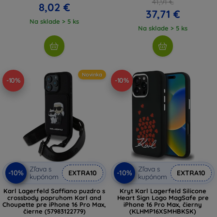
41,91 €
8,02 €
37,71 €
Na sklade > 5 ks
Na sklade > 5 ks
Novinka
-10%
-10%
Zľava s
Zľava s
-10%
-10%
EXTRA10
EXTRA10
kupónom
kupónom
Karl Lagerfeld Saffiano puzdro s
Kryt Karl Lagerfeld Silicone
crossbody popruhom Karl and
Heart Sign Logo MagSafe pre
Choupette pre iPhone 16 Pro Max,
iPhone 16 Pro Max, čierny
čierne (57983122779)
(KLHMP16XSMHBKSK)