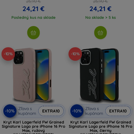
26,90 €
26,90 €
24,21 €
24,21 €
Posledný kus na sklade
Na sklade > 5 ks
-10%
-10%
Zľava s
Zľava s
-10%
-10%
EXTRA10
EXTRA10
kupónom
kupónom
Kryt Karl Lagerfeld FW Grained
Kryt Karl Lagerfeld FW Grained
Signature Logo pre iPhone 16 Pro
Signature Logo pre iPhone 16 Pro
Max, ružový
Max, čierny