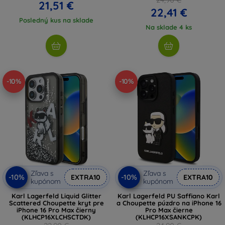
21,51 €
22,41 €
Posledný kus na sklade
Na sklade 4 ks
-10%
-10%
Zľava s
Zľava s
-10%
-10%
EXTRA10
EXTRA10
kupónom
kupónom
Karl Lagerfeld Liquid Glitter
Karl Lagerfeld PU Saffiano Karl
Scattered Choupette kryt pre
a Choupette púzdro na iPhone 16
iPhone 16 Pro Max čierny
Pro Max čierne
(KLHCP16XLCHSCTDK)
(KLHCP16XSANKCPK)