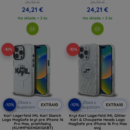
26,90 €
26,90 €
24,21 €
24,21 €
Na sklade > 5 ks
Na sklade > 5 ks
-10%
-10%
Zľava s
Zľava s
-10%
-10%
EXTRA10
EXTRA10
kupónom
kupónom
Karl Lagerfeld IML Karl Sketch
Kryt Karl Lagerfeld IML Glitter
Logo MagSafe kryt pre iPhone 16
Karl & Choupette Heads Logo
Pro Max, priehľadný
MagSafe pre iPhone 16 Pro Max
(KLHMP16XHGKIGKBT)
sivý