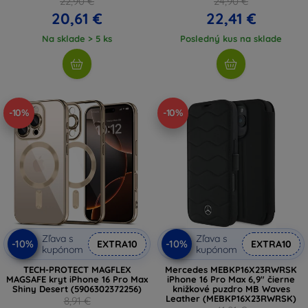
22,90 €
24,90 €
20,61 €
22,41 €
Na sklade > 5 ks
Posledný kus na sklade
-10%
-10%
Zľava s
Zľava s
-10%
-10%
EXTRA10
EXTRA10
kupónom
kupónom
TECH-PROTECT MAGFLEX
Mercedes MEBKP16X23RWRSK
MAGSAFE kryt iPhone 16 Pro Max
iPhone 16 Pro Max 6,9" čierne
Shiny Desert (5906302372256)
knižkové puzdro MB Waves
Leather (MEBKP16X23RWRSK)
8,91 €