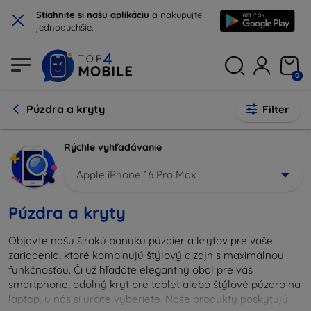
×
Stiahnite si našu aplikáciu
a nakupujte
jednoduchšie.
0
Púzdra a kryty
Filter
Rýchle vyhľadávanie
Apple iPhone 16 Pro Max
Púzdra a kryty
Objavte našu širokú ponuku púzdier a krytov pre vaše
zariadenia, ktoré kombinujú štýlový dizajn s maximálnou
funkčnosťou. Či už hľadáte elegantný obal pre váš
smartphone, odolný kryt pre tablet alebo štýlové púzdro na
laptop, u nás si určite vyberiete. Naše produkty poskytujú