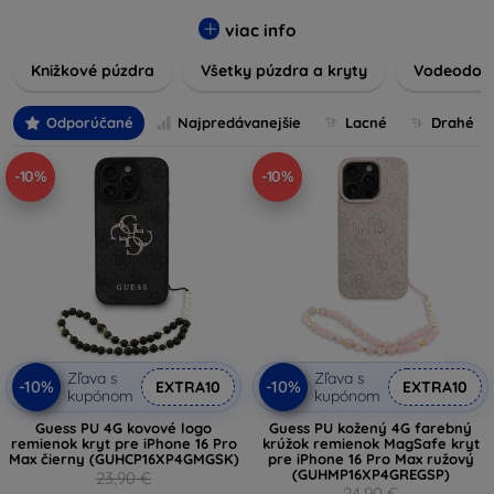
vynikajúcu ochranu pred poškodením, škrabancami a
nárazmi, pričom zohľadňujú aj estetické a praktické
viac info
požiadavky používateľov.
Knižkové púzdra
Všetky púzdra a kryty
Vodeodoln
Vyberte si z rôznych materiálov, farieb a dizajnov, aby ste
našli ten pravý doplnok pre vaše zariadenie. Naše púzdra a
Odporúčané
Najpredávanejšie
Lacné
Drahé
kryty sú nielen praktické, ale aj módne, takže sa stanú
neoddeliteľnou súčasťou vášho každodenného outfitu. Pre
-10%
-10%
milovníkov technológií alebo tých, ktorí chcú len ochrániť
svoju investíciu, sme tu práve pre vás.
Zľava s
Zľava s
-10%
-10%
EXTRA10
EXTRA10
kupónom
kupónom
Guess PU 4G kovové logo
Guess PU kožený 4G farebný
remienok kryt pre iPhone 16 Pro
krúžok remienok MagSafe kryt
Max čierny (GUHCP16XP4GMGSK)
pre iPhone 16 Pro Max ružový
(GUHMP16XP4GREGSP)
23,90 €
24,90 €