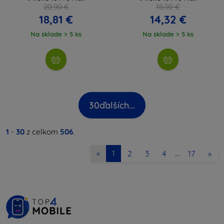
20,90 €
15,90 €
18,81 €
14,32 €
Na sklade > 5 ks
Na sklade > 5 ks
30
ďalších...
1
-
30
z celkom
506
.
2
3
4
17
»
«
1
…