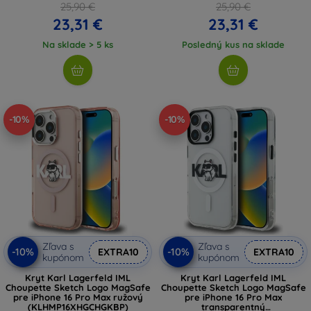
25,90 €
25,90 €
23,31 €
23,31 €
Na sklade > 5 ks
Posledný kus na sklade
-10%
-10%
Zľava s
Zľava s
-10%
-10%
EXTRA10
EXTRA10
kupónom
kupónom
Kryt Karl Lagerfeld IML
Kryt Karl Lagerfeld IML
Choupette Sketch Logo MagSafe
Choupette Sketch Logo MagSafe
pre iPhone 16 Pro Max ružový
pre iPhone 16 Pro Max
(KLHMP16XHGCHGKBP)
transparentný