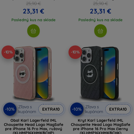
(KLHMP16XHGCHGKBT)
25,90 €
25,90 €
23,31 €
23,31 €
Posledný kus na sklade
Posledný kus na sklade
-10%
-10%
Zľava s
Zľava s
-10%
-10%
EXTRA10
EXTRA10
kupónom
kupónom
Obal Karl Lagerfeld IML
Kryt Karl Lagerfeld IML
Choupette Head Logo MagSafe
Choupette Head Logo MagSafe
pre iPhone 16 Pro Max, ružový
pre iPhone 16 Pro Max čierny
(KLHMP16XHMKBCHP)
(KLHMP16XHMKBCHK)