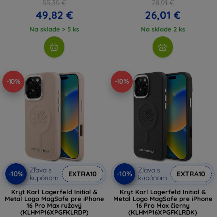
55,35 €
28,91 €
49,82 €
26,01 €
Na sklade > 5 ks
Na sklade 2 ks
-10%
-10%
Zľava s
Zľava s
-10%
-10%
EXTRA10
EXTRA10
kupónom
kupónom
Kryt Karl Lagerfeld Initial &
Kryt Karl Lagerfeld Initial &
Metal Logo MagSafe pre iPhone
Metal Logo MagSafe pre iPhone
16 Pro Max ružový
16 Pro Max čierny
(KLHMP16XPGFKLRDP)
(KLHMP16XPGFKLRDK)