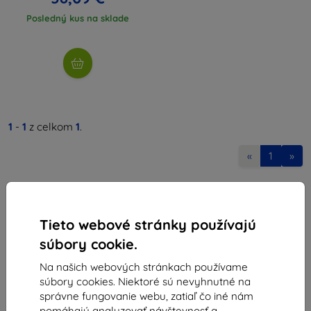
Posledný kus na sklade
1
-
1
z celkom
1
.
«
1
»
Tieto webové stránky používajú
súbory cookie.
Na našich webových stránkach používame
Shield-Sk s.r.o.
súbory cookies. Niektoré sú nevyhnutné na
Ulica Rudolfa Mocka 3750/2A
správne fungovanie webu, zatiaľ čo iné nám
841 04 Bratislava
pomáhajú analyzovať návštevnosť a