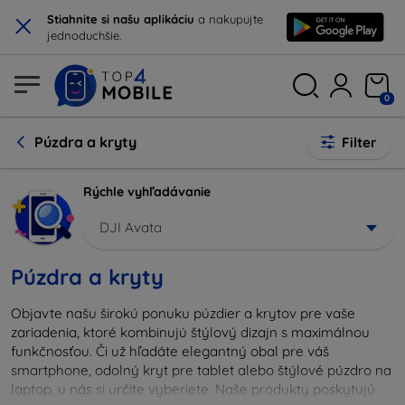
×
Stiahnite si našu aplikáciu
a nakupujte
jednoduchšie.
0
Púzdra a kryty
Filter
Rýchle vyhľadávanie
DJI Avata
Púzdra a kryty
Objavte našu širokú ponuku púzdier a krytov pre vaše
zariadenia, ktoré kombinujú štýlový dizajn s maximálnou
funkčnosťou. Či už hľadáte elegantný obal pre váš
smartphone, odolný kryt pre tablet alebo štýlové púzdro na
laptop, u nás si určite vyberiete. Naše produkty poskytujú