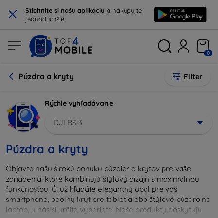
×
Stiahnite si našu aplikáciu
a nakupujte
jednoduchšie.
0
Púzdra a kryty
Filter
Rýchle vyhľadávanie
DJI RS 3
Púzdra a kryty
Objavte našu širokú ponuku púzdier a krytov pre vaše
zariadenia, ktoré kombinujú štýlový dizajn s maximálnou
funkčnosťou. Či už hľadáte elegantný obal pre váš
smartphone, odolný kryt pre tablet alebo štýlové púzdro na
laptop, u nás si určite vyberiete. Naše produkty poskytujú