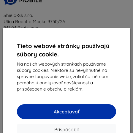
Shield-Sk s.r.o.
Ulica Rudolfa Mocka 3750/2A
841 04 Bratislava
IČO:
46701494
IČ DPH:
SK2023549671
Tieto webové stránky používajú
súbory cookie.
Kontakt
Na našich webových stránkach používame
súbory cookies. Niektoré sú nevyhnutné na
správne fungovanie webu, zatiaľ čo iné nám
info@top4mobile.eu
pomáhajú analyzovať návštevnosť a
Napíšte nám
prispôsobenie obsahu a reklám.
Pondelok až piatok:
Online
8:00 - 16:00
Akceptovať
Sobota a nedeľa:
Offline
Prispôsobiť