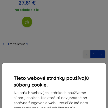
27,81 €
Na sklade > 5 ks
1
-
1
z celkom
1
.
«
1
»
Tieto webové stránky používajú
súbory cookie.
Na našich webových stránkach používame
Shield-Sk s.r.o.
súbory cookies. Niektoré sú nevyhnutné na
Ulica Rudolfa Mocka 3750/2A
správne fungovanie webu, zatiaľ čo iné nám
841 04 Bratislava
pomáhajú analyzovať návštevnosť a