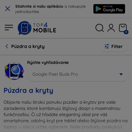
×
Stiahnite si našu aplikáciu
a nakupujte
jednoduchšie.
0
Púzdra a kryty
Filter
Rýchle vyhľadávanie
Google Pixel Buds Pro
Púzdra a kryty
Objavte našu širokú ponuku púzdier a krytov pre vaše
zariadenia, ktoré kombinujú štýlový dizajn s maximálnou
funkčnosťou. Či už hľadáte elegantný obal pre váš
smartphone, odolný kryt pre tablet alebo štýlové púzdro na
laptop, u nás si určite vyberiete. Naše produkty poskytujú