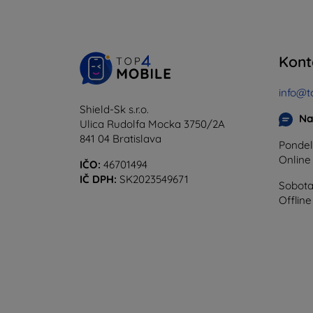
Kont
info@t
Shield-Sk s.r.o.
Na
Ulica Rudolfa Mocka 3750/2A
841 04 Bratislava
Pondel
Onlin
IČO:
46701494
IČ DPH:
SK2023549671
Sobota
Offline