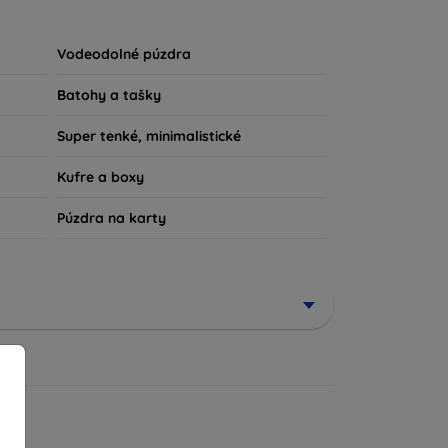
u súčasťou vášho každodenného outfitu. Pre
iu, sme tu práve pre vás.
Vodeodolné púzdra
Batohy a tašky
Super tenké, minimalistické
Kufre a boxy
Púzdra na karty
ené