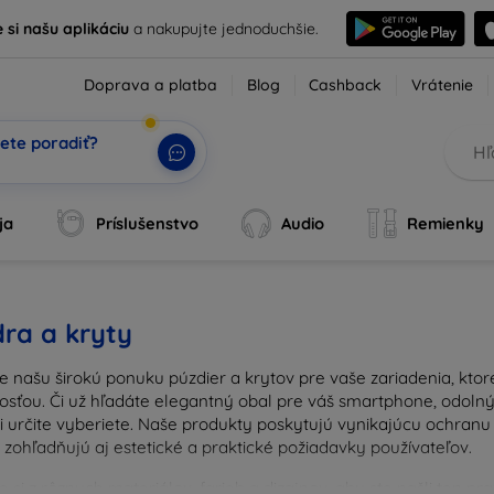
e si našu aplikáciu
a nakupujte jednoduchšie.
Doprava a platba
Blog
Cashback
Vrátenie
ete poradiť?
ja
Príslušenstvo
Audio
Remienky
ra a kryty
e našu širokú ponuku púzdier a krytov pre vaše zariadenia, kto
osťou. Či už hľadáte elegantný obal pre váš smartphone, odolný 
si určite vyberiete. Naše produkty poskytujú vynikajúcu ochran
 zohľadňujú aj estetické a praktické požiadavky používateľov.
 si z rôznych materiálov, farieb a dizajnov, aby ste našli ten p