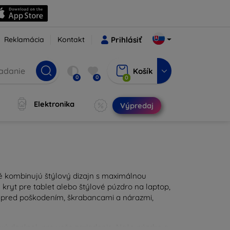
Reklamácia
Kontakt
Prihlásiť
Košík
0
0
0
Elektronika
Výpredaj
ré kombinujú štýlový dizajn s maximálnou
kryt pre tablet alebo štýlové púzdro na laptop,
u pred poškodením, škrabancami a nárazmi,
ravý doplnok pre vaše zariadenie. Naše púzdra a