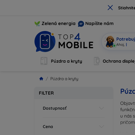
×
Stiahnit
Zelená energia
Napíšte nám
Potrebuj
Som
|
Púzdra a kryty
Ochrana disple
Púzdra a kryty
Púzd
FILTER
Objavt
Dostupnosť
funkčn
u nás 
pričom
Cena
Vyberte