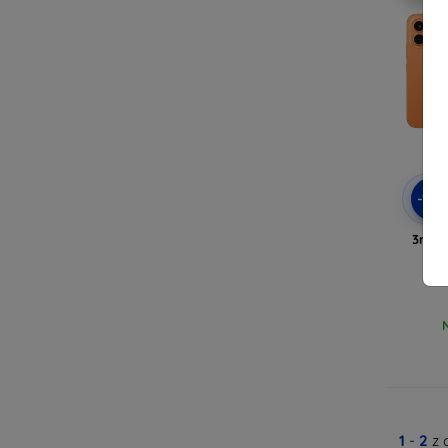
-10
3mk C
kry
1
-
2
z 