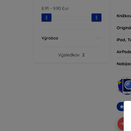
kryty 
8.91
-
9.90
Eur
milovní
Knižko
Originá
Výrobca
iPad, T
AirPod
Výsledkov
2
Nabíja
Od
-10%