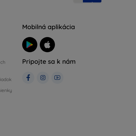
Mobilná aplikácia
Pripojte sa k nám
ých
iadok
ienky