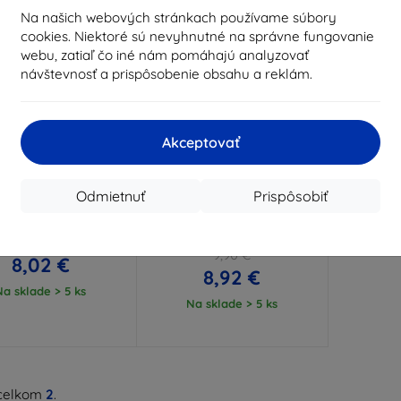
Na našich webových stránkach používame súbory
cookies. Niektoré sú nevyhnutné na správne fungovanie
webu, zatiaľ čo iné nám pomáhajú analyzovať
návštevnosť a prispôsobenie obsahu a reklám.
Akceptovať
Zľava s
Zľava s
%
-10%
EXTRA10
EXTRA10
kupónom
kupónom
Odmietnuť
Prispôsobiť
lear Case ochranný
Tactical Field Notes pre
t pre Honor 600 5G
Honor 600 čierne
(57983130541)
8,91 €
9,90 €
8,02 €
8,92 €
Na sklade > 5 ks
Na sklade > 5 ks
celkom
2
.