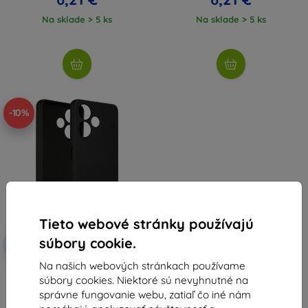
Na sklade > 5 ks
Na sklade > 5 ks
-10%
Tieto webové stránky používajú
Zľava s
súbory cookie.
-10%
EXTRA10
kupónom
Na našich webových stránkach používame
Beline silikónový kryt pre Infinix
súbory cookies. Niektoré sú nevyhnutné na
Hot 30 4G, čierny
6,90 €
správne fungovanie webu, zatiaľ čo iné nám