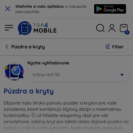
×
Stiahnite si našu aplikáciu
a nakupujte
jednoduchšie.
0
Púzdra a kryty
Filter
Rýchle vyhľadávanie
Infinix Hot 30
Púzdra a kryty
Objavte našu širokú ponuku púzdier a krytov pre vaše
zariadenia, ktoré kombinujú štýlový dizajn s maximálnou
funkčnosťou. Či už hľadáte elegantný obal pre váš
smartphone, odolný kryt pre tablet alebo štýlové púzdro na
laptop, u nás si určite vyberiete. Naše produkty poskytujú