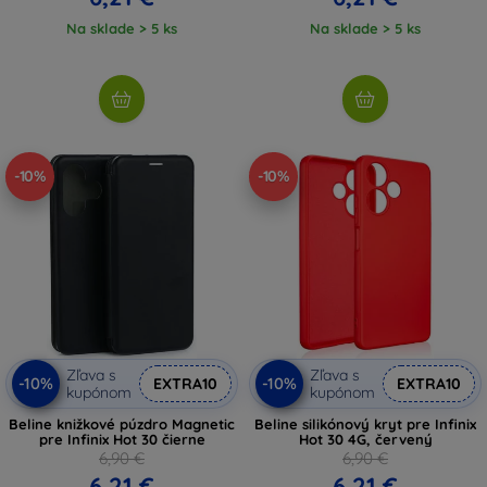
Na sklade > 5 ks
Na sklade > 5 ks
-10%
-10%
Zľava s
Zľava s
-10%
-10%
EXTRA10
EXTRA10
kupónom
kupónom
Beline knižkové púzdro Magnetic
Beline silikónový kryt pre Infinix
pre Infinix Hot 30 čierne
Hot 30 4G, červený
6,90 €
6,90 €
6,21 €
6,21 €