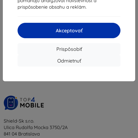
pomáhajú analyzovať návštevnosť a
8,02 €
prispôsobenie obsahu a reklám.
Na sklade 3 ks
Akceptovať
Prispôsobiť
1
-
5
z celkom
5
.
Odmietnuť
«
1
»
Shield-Sk s.r.o.
Ulica Rudolfa Mocka 3750/2A
841 04 Bratislava