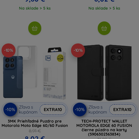
Na sklade > 5 ks
Na sklade > 5 ks
-10%
-10%
Zľava s
Zľava s
-10%
-10%
EXTRA10
EXTRA10
kupónom
kupónom
3MK Priehľadné Puzdro pre
TECH-PROTECT WALLET
Motorola Moto Edge 60/60 Fusion
MOTOROLA EDGE 60 FUSION
čierne púzdro na karty
8,91 €
(5906302363834)
8,02 €