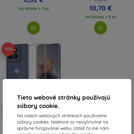
11,89 €
10,70 €
Na sklade > 5 ks
Na sklade > 5 ks
-10%
Tieto webové stránky používajú
Zľava s
súbory cookie.
-10%
EXTRA10
kupónom
Na našich webových stránkach používame
TECH-PROTECT FLEXAIR Motorola
súbory cookies. Niektoré sú nevyhnutné na
Edge 60 Fusion priehľadný
(5906302363865)
správne fungovanie webu, zatiaľ čo iné nám
8,91 €