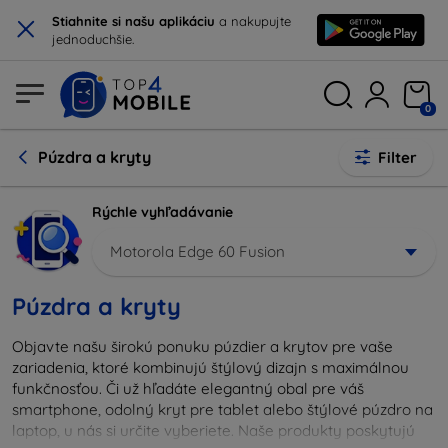
×
Stiahnite si našu aplikáciu
a nakupujte
jednoduchšie.
0
Púzdra a kryty
Filter
Rýchle vyhľadávanie
Motorola Edge 60 Fusion
Púzdra a kryty
Objavte našu širokú ponuku púzdier a krytov pre vaše
zariadenia, ktoré kombinujú štýlový dizajn s maximálnou
funkčnosťou. Či už hľadáte elegantný obal pre váš
smartphone, odolný kryt pre tablet alebo štýlové púzdro na
laptop, u nás si určite vyberiete. Naše produkty poskytujú