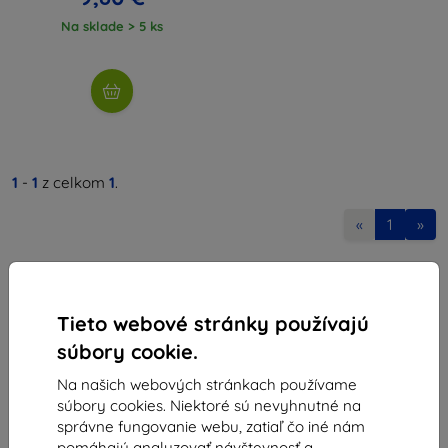
Na sklade > 5 ks
1
-
1
z celkom
1
.
«
1
»
Tieto webové stránky používajú
súbory cookie.
Na našich webových stránkach používame
Shield-Sk s.r.o.
súbory cookies. Niektoré sú nevyhnutné na
Ulica Rudolfa Mocka 3750/2A
správne fungovanie webu, zatiaľ čo iné nám
841 04 Bratislava
pomáhajú analyzovať návštevnosť a