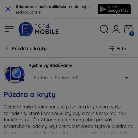
×
Stiahnite si našu aplikáciu
a nakupujte
jednoduchšie.
0
Púzdra a kryty
Filter
Rýchle vyhľadávanie
Motorola Moto G 2024
Púzdra a kryty
Objavte našu širokú ponuku púzdier a krytov pre vaše
zariadenia, ktoré kombinujú štýlový dizajn s maximálnou
funkčnosťou. Či už hľadáte elegantný obal pre váš
smartphone, odolný kryt pre tablet alebo štýlové púzdro na
laptop, u nás si určite vyberiete. Naše produkty poskytujú