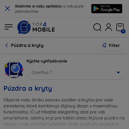
×
Stiahnite si našu aplikáciu
a nakupujte
jednoduchšie.
0
Púzdra a kryty
Filter
Rýchle vyhľadávanie
OnePlus 7
Púzdra a kryty
Objavte našu širokú ponuku púzdier a krytov pre vaše
zariadenia, ktoré kombinujú štýlový dizajn s maximálnou
funkčnosťou. Či už hľadáte elegantný obal pre váš
smartphone, odolný kryt pre tablet alebo štýlové púzdro na
laptop, u nás si určite vyberiete. Naše produkty poskytujú