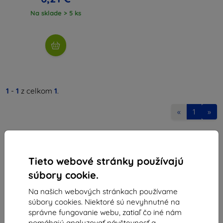
Na sklade > 5 ks
1
-
1
z celkom
1
.
«
1
»
Tieto webové stránky používajú
súbory cookie.
Na našich webových stránkach používame
Shield-Sk s.r.o.
súbory cookies. Niektoré sú nevyhnutné na
Ulica Rudolfa Mocka 3750/2A
správne fungovanie webu, zatiaľ čo iné nám
841 04 Bratislava
pomáhajú analyzovať návštevnosť a