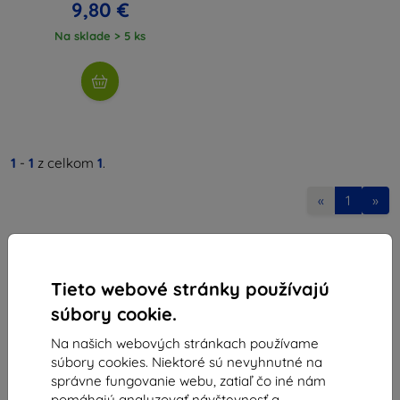
9,80 €
Na sklade > 5 ks
1
-
1
z celkom
1
.
«
1
»
Tieto webové stránky používajú
súbory cookie.
Na našich webových stránkach používame
Shield-Sk s.r.o.
súbory cookies. Niektoré sú nevyhnutné na
Ulica Rudolfa Mocka 3750/2A
správne fungovanie webu, zatiaľ čo iné nám
841 04 Bratislava
pomáhajú analyzovať návštevnosť a