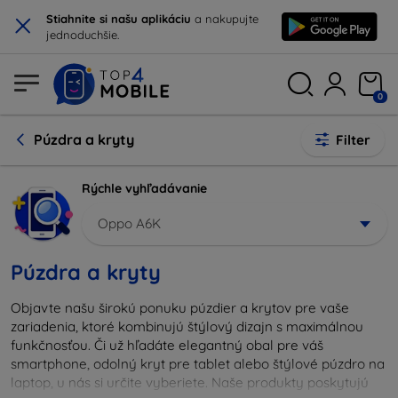
×
Stiahnite si našu aplikáciu
a nakupujte
jednoduchšie.
0
Púzdra a kryty
Filter
Rýchle vyhľadávanie
Oppo A6K
Púzdra a kryty
Objavte našu širokú ponuku púzdier a krytov pre vaše
zariadenia, ktoré kombinujú štýlový dizajn s maximálnou
funkčnosťou. Či už hľadáte elegantný obal pre váš
smartphone, odolný kryt pre tablet alebo štýlové púzdro na
laptop, u nás si určite vyberiete. Naše produkty poskytujú