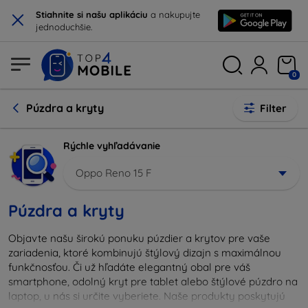
×
Stiahnite si našu aplikáciu
a nakupujte
jednoduchšie.
0
Púzdra a kryty
Filter
Rýchle vyhľadávanie
Oppo Reno 15 F
Púzdra a kryty
Objavte našu širokú ponuku púzdier a krytov pre vaše
zariadenia, ktoré kombinujú štýlový dizajn s maximálnou
funkčnosťou. Či už hľadáte elegantný obal pre váš
smartphone, odolný kryt pre tablet alebo štýlové púzdro na
laptop, u nás si určite vyberiete. Naše produkty poskytujú