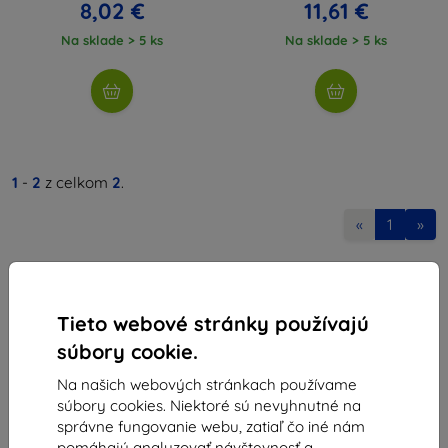
8,02 €
11,61 €
Na sklade > 5 ks
Na sklade > 5 ks
1
-
2
z celkom
2
.
«
1
»
Tieto webové stránky používajú
súbory cookie.
Na našich webových stránkach používame
Shield-Sk s.r.o.
súbory cookies. Niektoré sú nevyhnutné na
Ulica Rudolfa Mocka 3750/2A
správne fungovanie webu, zatiaľ čo iné nám
841 04 Bratislava
pomáhajú analyzovať návštevnosť a