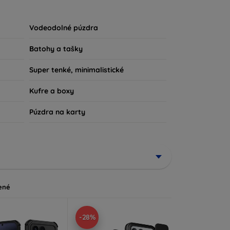
u súčasťou vášho každodenného outfitu. Pre
iu, sme tu práve pre vás.
Vodeodolné púzdra
Batohy a tašky
Super tenké, minimalistické
Kufre a boxy
Púzdra na karty
ené
-28%