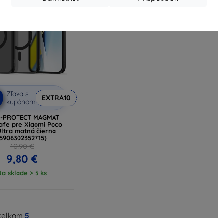
Zľava s
%
EXTRA10
kupónom
H-PROTECT MAGMAT
fe pre Xiaomi Poco
Ultra matná čierna
(5906302352715)
10,90 €
9,80 €
Na sklade > 5 ks
celkom
5
.