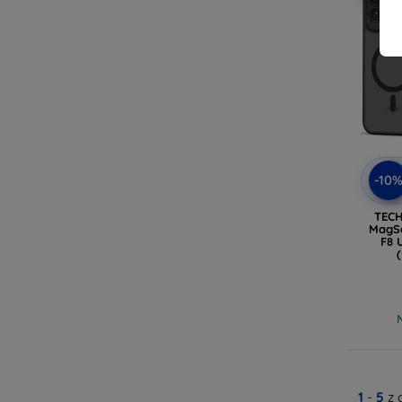
-10
TEC
MagSa
F8 
1
-
5
z 