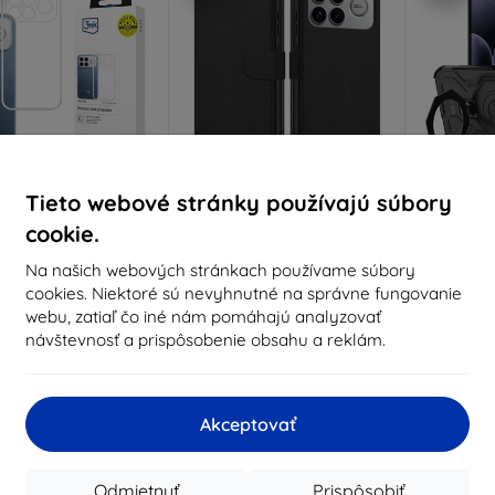
Tieto webové stránky používajú súbory
Zľava s
Zľava s
Z
%
-10%
-10%
EXTRA10
EXTRA10
kupónom
kupónom
cookie.
ear Case for Poco F8
TECH-PROTECT Wallet pre
TE
Na našich webových stránkach používame súbory
Ultra ()
Xiaomi Poco F8 Ultra čierny
TACTIC
cookies. Niektoré sú nevyhnutné na správne fungovanie
(5906302352685)
OCHRAN
8,91 €
POCO F
8,91 €
webu, zatiaľ čo iné nám pomáhajú analyzovať
8,02 €
8,02 €
návštevnosť a prispôsobenie obsahu a reklám.
Na sklade > 5 ks
Na sklade > 5 ks
Na s
Akceptovať
Odmietnuť
Prispôsobiť