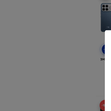
-10
3MK Cl
-10%