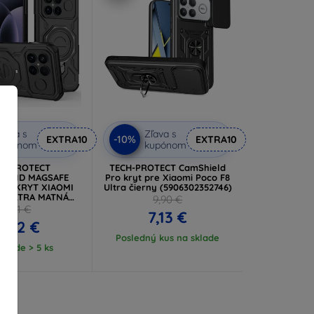
ľava s
Zľava s
-10%
EXTRA10
EXTRA10
kupónom
kupónom
CH-PROTECT
TECH-PROTECT CamShield
STAND MAGSAFE
Pro kryt pre Xiaomi Poco F8
NÝ KRYT XIAOMI
Ultra čierny (5906302352746)
8 ULTRA MATNÁ
9,90 €
ČIERNA
8,91 €
7,13 €
8,02 €
Posledný kus na sklade
klade > 5 ks