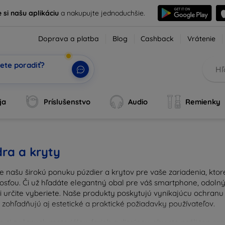
e si našu aplikáciu
a nakupujte jednoduchšie.
Doprava a platba
Blog
Cashback
Vrátenie
ete poradiť?
ja
Príslušenstvo
Audio
Remienky
ra a kryty
e našu širokú ponuku púzdier a krytov pre vaše zariadenia, kto
osťou. Či už hľadáte elegantný obal pre váš smartphone, odolný 
si určite vyberiete. Naše produkty poskytujú vynikajúcu ochran
 zohľadňujú aj estetické a praktické požiadavky používateľov.
 si z rôznych materiálov, farieb a dizajnov, aby ste našli ten p