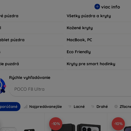
sú nielen praktické, ale aj módne, takže sa stanú neoddeliteľno
viac info
kov technológií alebo tých, ktorí chcú len ochrániť svoju investíc
vé púzdra
Všetky púzdra a kryty
l
Kožené kryty
ablet púzdra
MacBook, PC
s
Eco Friendly
cie puzdrá
Kryty pre smart hodinky
Rýchle vyhľadávanie
POCO F8 Ultra
porúčané
Najpredávanejšie
Lacné
Drahé
Zľacn
-10%
-10%