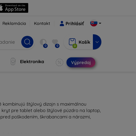
Reklamácia
Kontakt
Prihlásiť
Košík
0
0
0
Elektronika
Výpredaj
ré kombinujú štýlový dizajn s maximálnou
kryt pre tablet alebo štýlové púzdro na laptop,
u pred poškodením, škrabancami a nárazmi,
ravý doplnok pre vaše zariadenie. Naše púzdra a