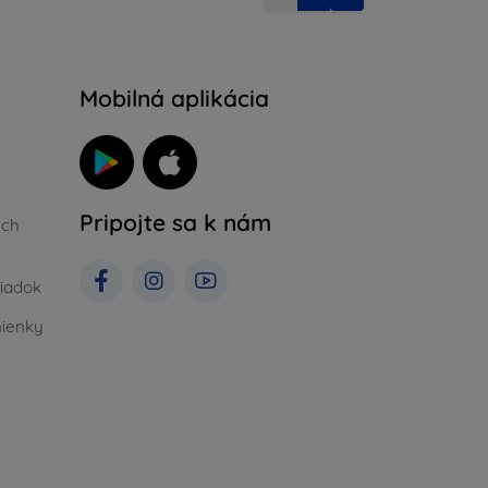
Mobilná aplikácia
Pripojte sa k nám
ých
iadok
ienky