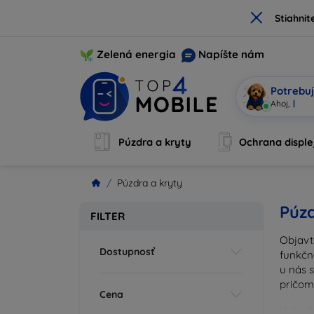
×
Stiahnit
Zelená energia
Napíšte nám
Potrebuj
Som Mo
|
Púzdra a kryty
Ochrana disple
Púzdra a kryty
Púzd
FILTER
Objavt
Dostupnosť
funkčn
u nás 
pričom
Cena
Vyberte