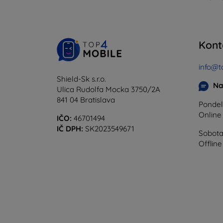
Kont
info@t
Shield-Sk s.r.o.
Na
Ulica Rudolfa Mocka 3750/2A
841 04 Bratislava
Pondel
Onlin
IČO:
46701494
IČ DPH:
SK2023549671
Sobota
Offline