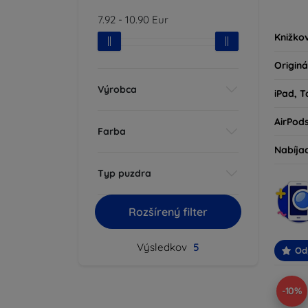
kryty 
7.92
-
10.90
Eur
milovní
Knižko
Originá
Výrobca
iPad, T
AirPod
Farba
Nabíja
Typ puzdra
Rozšírený filter
Výsledkov
5
Od
-10%