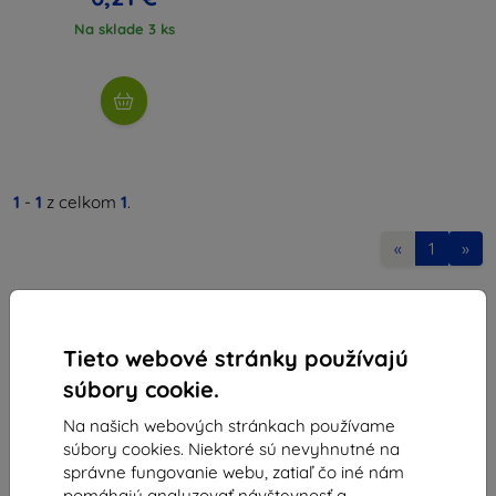
Na sklade 3 ks
1
-
1
z celkom
1
.
«
1
»
Tieto webové stránky používajú
súbory cookie.
Na našich webových stránkach používame
Shield-Sk s.r.o.
súbory cookies. Niektoré sú nevyhnutné na
Ulica Rudolfa Mocka 3750/2A
správne fungovanie webu, zatiaľ čo iné nám
841 04 Bratislava
pomáhajú analyzovať návštevnosť a