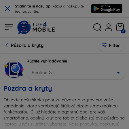
×
Stiahnite si našu aplikáciu
a nakupujte
jednoduchšie.
0
Púzdra a kryty
Filter
Rýchle vyhľadávanie
Realme GT
Púzdra a kryty
Objavte našu širokú ponuku púzdier a krytov pre vaše
zariadenia, ktoré kombinujú štýlový dizajn s maximálnou
funkčnosťou. Či už hľadáte elegantný obal pre váš
smartphone, odolný kryt pre tablet alebo štýlové púzdro na
laptop, u nás si určite vyberiete. Naše produkty poskytujú