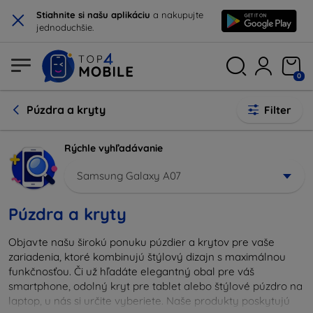
×
Stiahnite si našu aplikáciu
a nakupujte
jednoduchšie.
0
Púzdra a kryty
Filter
Rýchle vyhľadávanie
Samsung Galaxy A07
Púzdra a kryty
Objavte našu širokú ponuku púzdier a krytov pre vaše
zariadenia, ktoré kombinujú štýlový dizajn s maximálnou
funkčnosťou. Či už hľadáte elegantný obal pre váš
smartphone, odolný kryt pre tablet alebo štýlové púzdro na
laptop, u nás si určite vyberiete. Naše produkty poskytujú