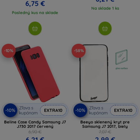
6,75 €
Na sklade 1 ks
Posledný kus na sklade
-10%
-58%
Zľava s
Zľava s
-10%
-10%
EXTRA10
EXTRA10
kupónom
kupónom
Beline Case Candy Samsung J7
Beeyo sklenený kryt pre
J730 2017 červený
Samsung J7 2017, biely
6,90 €
7,07 €
6,21 €
2,99 €