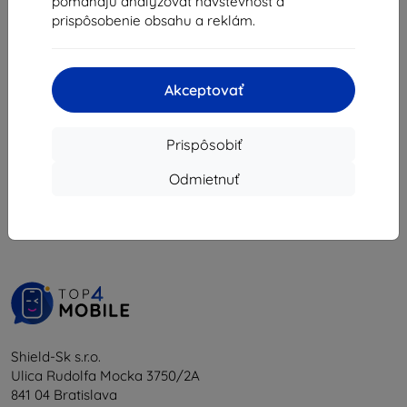
pomáhajú analyzovať návštevnosť a
14,13 €
prispôsobenie obsahu a reklám.
Posledný kus na sklade
Akceptovať
Prispôsobiť
1
-
5
z celkom
5
.
Odmietnuť
«
1
»
Shield-Sk s.r.o.
Ulica Rudolfa Mocka 3750/2A
841 04 Bratislava