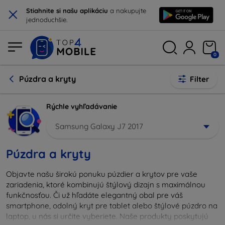
×
Stiahnite si našu aplikáciu
a nakupujte
jednoduchšie.
0
Púzdra a kryty
Filter
Rýchle vyhľadávanie
Samsung Galaxy J7 2017
Púzdra a kryty
Objavte našu širokú ponuku púzdier a krytov pre vaše
zariadenia, ktoré kombinujú štýlový dizajn s maximálnou
funkčnosťou. Či už hľadáte elegantný obal pre váš
smartphone, odolný kryt pre tablet alebo štýlové púzdro na
laptop, u nás si určite vyberiete. Naše produkty poskytujú