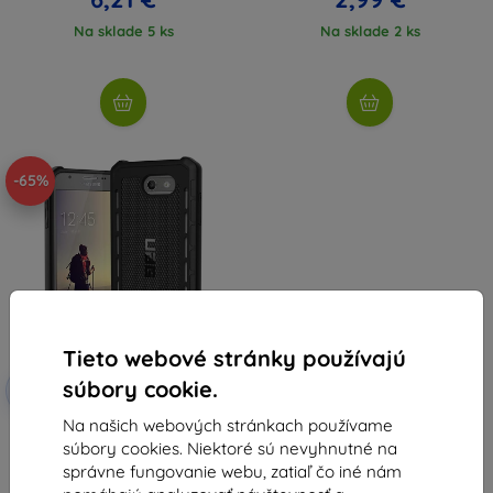
Na sklade 5 ks
Na sklade 2 ks
-65%
Tieto webové stránky používajú
Zľava s
súbory cookie.
-10%
EXTRA10
kupónom
Na našich webových stránkach používame
UAG outback puzdro, čierne -
súbory cookies. Niektoré sú nevyhnutné na
Samsung Galaxy J7 (2017)
(GLXJ7-17-O-BK)
správne fungovanie webu, zatiaľ čo iné nám
39,88 €