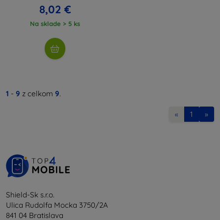
8,02 €
Na sklade > 5 ks
1
-
9
z celkom
9
.
«
1
»
Shield-Sk s.r.o.
Ulica Rudolfa Mocka 3750/2A
841 04 Bratislava