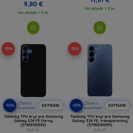
9,80 €
Na sklade > 5 ks
Na sklade > 5 ks
-10%
-10%
Zľava s
Zľava s
-10%
-10%
EXTRA10
EXTRA10
kupónom
kupónom
Taktický TPU kryt pre Samsung
Taktický TPU kryt pre Samsung
Galaxy S26 FE čierny
Galaxy S26 FE, transparentný
(57983130592)
(57983130591)
8,91 €
8,91 €