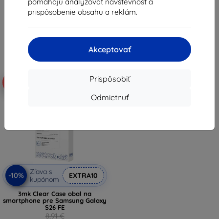
pomáhajú analyzovať návštevnosť a
8,02 €
8,92 €
prispôsobenie obsahu a reklám.
Na sklade > 5 ks
Na sklade > 5 ks
Akceptovať
Prispôsobiť
-10%
Odmietnuť
Zľava s
-10%
EXTRA10
kupónom
3mk Clear Case obal na
smartphone pre Samsung Galaxy
S26 FE
8,91 €