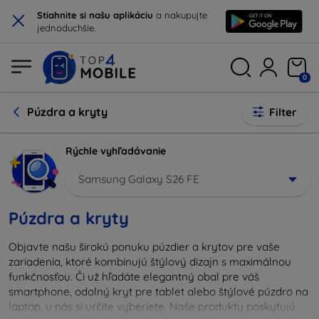
×
Stiahnite si našu aplikáciu
a nakupujte
jednoduchšie.
0
Púzdra a kryty
Filter
Rýchle vyhľadávanie
Samsung Galaxy S26 FE
Púzdra a kryty
Objavte našu širokú ponuku púzdier a krytov pre vaše
zariadenia, ktoré kombinujú štýlový dizajn s maximálnou
funkčnosťou. Či už hľadáte elegantný obal pre váš
smartphone, odolný kryt pre tablet alebo štýlové púzdro na
laptop, u nás si určite vyberiete. Naše produkty poskytujú