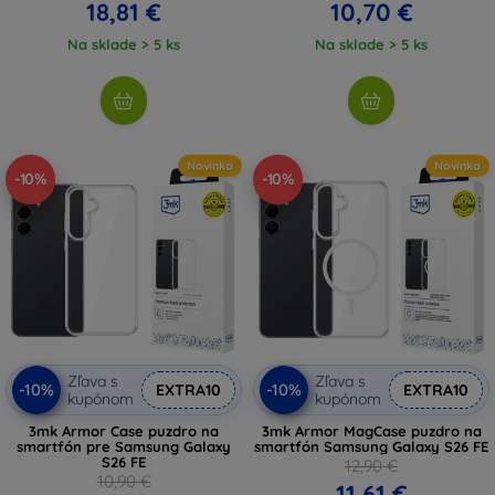
18,81 €
10,70 €
Na sklade > 5 ks
Na sklade > 5 ks
Novinka
Novinka
-10%
-10%
Zľava s
Zľava s
-10%
-10%
EXTRA10
EXTRA10
kupónom
kupónom
3mk Armor Case puzdro na
3mk Armor MagCase puzdro na
smartfón pre Samsung Galaxy
smartfón Samsung Galaxy S26 FE
S26 FE
12,90 €
10,90 €
11,61 €