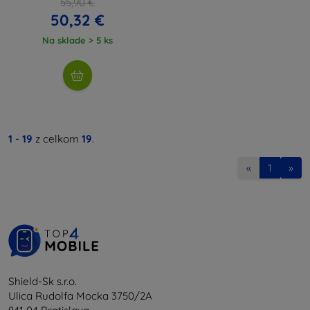
55,90 €
50,32 €
Na sklade > 5 ks
1
-
19
z celkom
19
.
«
1
»
Shield-Sk s.r.o.
Ulica Rudolfa Mocka 3750/2A