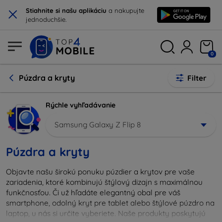
×
Stiahnite si našu aplikáciu
a nakupujte
jednoduchšie.
0
Púzdra a kryty
Filter
Rýchle vyhľadávanie
Samsung Galaxy Z Flip 8
Púzdra a kryty
Objavte našu širokú ponuku púzdier a krytov pre vaše
zariadenia, ktoré kombinujú štýlový dizajn s maximálnou
funkčnosťou. Či už hľadáte elegantný obal pre váš
smartphone, odolný kryt pre tablet alebo štýlové púzdro na
laptop, u nás si určite vyberiete. Naše produkty poskytujú