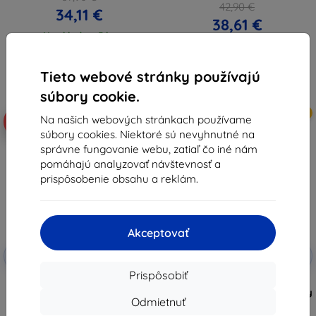
42,90 €
34,11 €
38,61 €
Na sklade > 5 ks
Na sklade > 5 ks
Tieto webové stránky používajú
súbory cookie.
Novinka
Novinka
Na našich webových stránkach používame
-10%
-10%
súbory cookies. Niektoré sú nevyhnutné na
správne fungovanie webu, zatiaľ čo iné nám
pomáhajú analyzovať návštevnosť a
prispôsobenie obsahu a reklám.
Akceptovať
Zľava s
Zľava s
-10%
-10%
EXTRA10
EXTRA10
kupónom
kupónom
Prispôsobiť
EF-EF776CBE Samsung silikónový
Priehľadný magnetický kryt
magnetický kryt s krúžkom pre
Samsung EF-CF776CTE pre Galaxy
Odmietnuť
Galaxy Z Flip 8, čierny
Z Flip 8 (57983131089)
(57983131100)
37,90 €