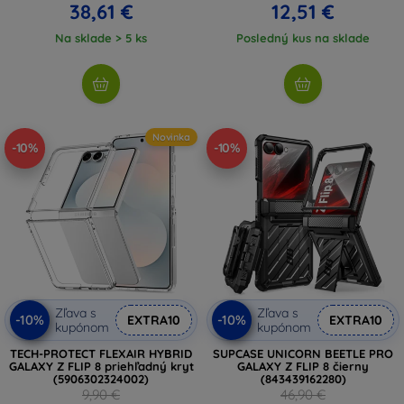
38,61 €
12,51 €
Na sklade > 5 ks
Posledný kus na sklade
Novinka
-10%
-10%
Zľava s
Zľava s
-10%
-10%
EXTRA10
EXTRA10
kupónom
kupónom
TECH-PROTECT FLEXAIR HYBRID
SUPCASE UNICORN BEETLE PRO
GALAXY Z FLIP 8 priehľadný kryt
GALAXY Z FLIP 8 čierny
(5906302324002)
(843439162280)
9,90 €
46,90 €