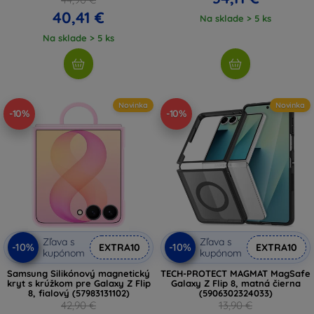
40,41 €
Na sklade > 5 ks
Na sklade > 5 ks
Novinka
Novinka
-10%
-10%
Zľava s
Zľava s
-10%
-10%
EXTRA10
EXTRA10
kupónom
kupónom
Samsung Silikónový magnetický
TECH-PROTECT MAGMAT MagSafe
kryt s krúžkom pre Galaxy Z Flip
Galaxy Z Flip 8, matná čierna
8, fialový (57983131102)
(5906302324033)
42,90 €
13,90 €