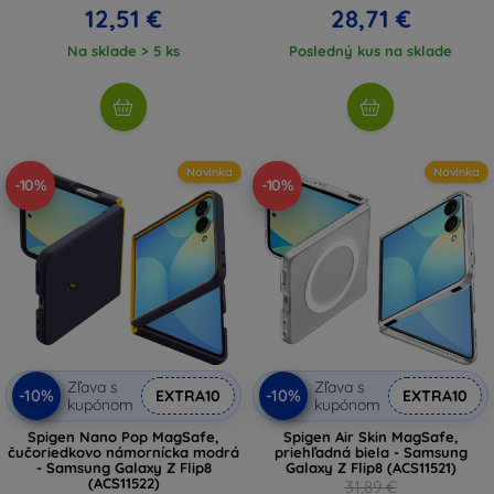
12,51 €
28,71 €
Na sklade > 5 ks
Posledný kus na sklade
Novinka
Novinka
-10%
-10%
Zľava s
Zľava s
-10%
-10%
EXTRA10
EXTRA10
kupónom
kupónom
Spigen Nano Pop MagSafe,
Spigen Air Skin MagSafe,
čučoriedkovo námornícka modrá
priehľadná biela - Samsung
- Samsung Galaxy Z Flip8
Galaxy Z Flip8 (ACS11521)
(ACS11522)
31,89 €