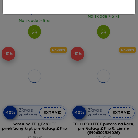
42,90 €
34,11 €
38,61 €
Na sklade > 5 ks
Na sklade > 5 ks
Novinka
Novinka
-10%
-10%
Zľava s
Zľava s
-10%
-10%
EXTRA10
EXTRA10
kupónom
kupónom
Samsung EF-QF776CTE
TECH-PROTECT puzdro na karty
priehľadný kryt pre Galaxy Z Flip
pre Galaxy Z Flip 8, čierne
8
(5906302324026)
31,89 €
13,90 €