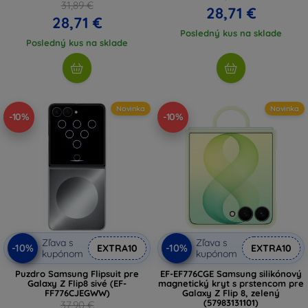
31,89 €
28,71 €
28,71 €
Posledný kus na sklade
Posledný kus na sklade
Novinka
Novinka
-10%
-10%
Zľava s
Zľava s
-10%
-10%
EXTRA10
EXTRA10
kupónom
kupónom
Puzdro Samsung Flipsuit pre
EF-EF776CGE Samsung silikónový
Galaxy Z Flip8 sivé (EF-
magnetický kryt s prstencom pre
FF776CJEGWW)
Galaxy Z Flip 8, zelený
(57983131101)
37,90 €