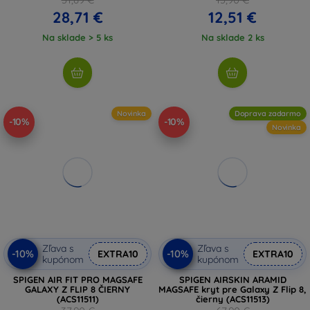
28,71 €
12,51 €
Na sklade > 5 ks
Na sklade 2 ks
Novinka
Doprava zadarmo
-10%
-10%
Novinka
Zľava s
Zľava s
-10%
-10%
EXTRA10
EXTRA10
kupónom
kupónom
SPIGEN AIR FIT PRO MAGSAFE
SPIGEN AIRSKIN ARAMID
GALAXY Z FLIP 8 ČIERNY
MAGSAFE kryt pre Galaxy Z Flip 8,
(ACS11511)
čierny (ACS11513)