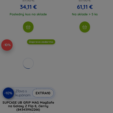
37,90 €
67,90 €
34,11 €
61,11 €
Posledný kus na sklade
Na sklade > 5 ks
Doprava zadarmo
-10%
Zľava s
-10%
EXTRA10
kupónom
SUPCASE UB GRIP MAG MagSafe
na Galaxy Z Flip 8, čierny
(843439162266)