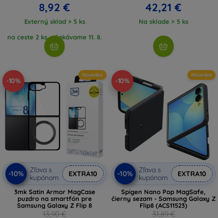
8,92 €
42,21 €
Externý sklad > 5 ks
Na sklade > 5 ks
na ceste 2 ks, očakávame 11. 8.
2026
Novinka
Novinka
-10%
-10%
Zľava s
Zľava s
-10%
-10%
EXTRA10
EXTRA10
kupónom
kupónom
3mk Satin Armor MagCase
Spigen Nano Pop MagSafe,
puzdro na smartfón pre
čierny sezam - Samsung Galaxy Z
Samsung Galaxy Z Flip 8
Flip8 (ACS11523)
13,90 €
31,89 €