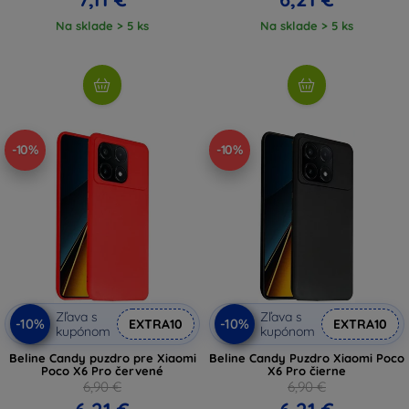
Na sklade > 5 ks
Na sklade > 5 ks
-10%
-10%
Zľava s
Zľava s
-10%
-10%
EXTRA10
EXTRA10
kupónom
kupónom
Beline Candy puzdro pre Xiaomi
Beline Candy Puzdro Xiaomi Poco
Poco X6 Pro červené
X6 Pro čierne
6,90 €
6,90 €