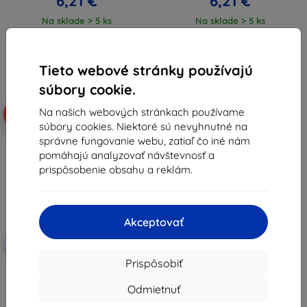
6,21 €
6,21 €
Na sklade > 5 ks
Na sklade > 5 ks
Tieto webové stránky používajú
súbory cookie.
Na našich webových stránkach používame
-10%
súbory cookies. Niektoré sú nevyhnutné na
správne fungovanie webu, zatiaľ čo iné nám
pomáhajú analyzovať návštevnosť a
prispôsobenie obsahu a reklám.
Akceptovať
Zľava s
-10%
EXTRA10
kupónom
Prispôsobiť
3MK Matt Case Poco X6 Pro 5G
čierny
Odmietnuť
8,91 €