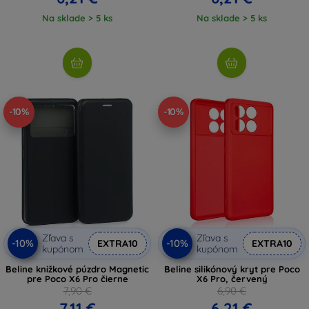
Na sklade > 5 ks
Na sklade > 5 ks
-10%
-10%
Zľava s
Zľava s
-10%
-10%
EXTRA10
EXTRA10
kupónom
kupónom
Beline knižkové púzdro Magnetic
Beline silikónový kryt pre Poco
pre Poco X6 Pro čierne
X6 Pro, červený
7,90 €
6,90 €
7,11 €
6,21 €