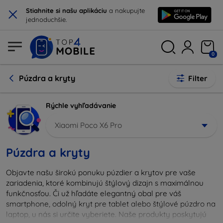
×
Stiahnite si našu aplikáciu
a nakupujte
jednoduchšie.
0
Púzdra a kryty
Filter
Rýchle vyhľadávanie
Xiaomi Poco X6 Pro
Púzdra a kryty
Objavte našu širokú ponuku púzdier a krytov pre vaše
zariadenia, ktoré kombinujú štýlový dizajn s maximálnou
funkčnosťou. Či už hľadáte elegantný obal pre váš
smartphone, odolný kryt pre tablet alebo štýlové púzdro na
laptop, u nás si určite vyberiete. Naše produkty poskytujú