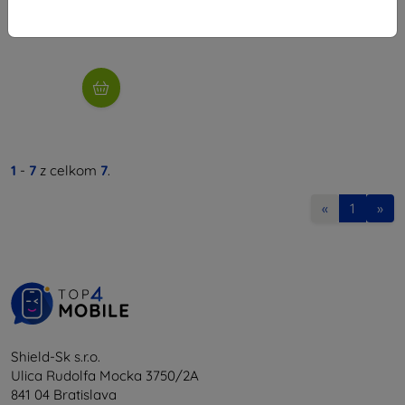
8,02 €
Na sklade > 5 ks
1
-
7
z celkom
7
.
«
1
»
Shield-Sk s.r.o.
Ulica Rudolfa Mocka 3750/2A
841 04 Bratislava