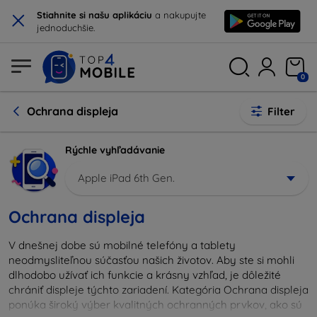
×
Stiahnite si našu aplikáciu
a nakupujte
jednoduchšie.
0
Ochrana displeja
Filter
Rýchle vyhľadávanie
Apple iPad 6th Gen.
Ochrana displeja
V dnešnej dobe sú mobilné telefóny a tablety
neodmysliteľnou súčasťou našich životov. Aby ste si mohli
dlhodobo užívať ich funkcie a krásny vzhľad, je dôležité
chrániť displeje týchto zariadení. Kategória Ochrana displeja
ponúka široký výber kvalitných ochranných prvkov, ako sú