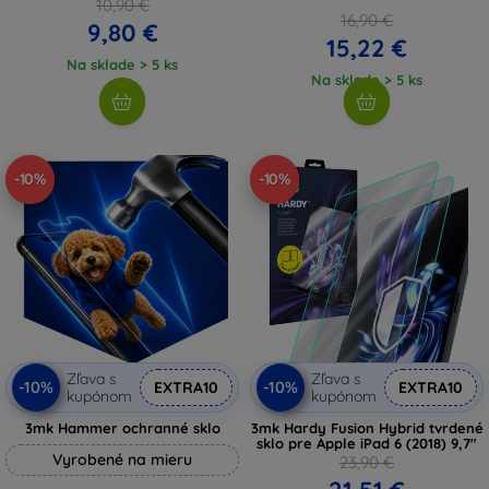
10,90 €
16,90 €
9,80 €
15,22 €
Na sklade > 5 ks
Na sklade > 5 ks
-10%
-10%
Zľava s
Zľava s
-10%
-10%
EXTRA10
EXTRA10
kupónom
kupónom
3mk Hammer ochranné sklo
3mk Hardy Fusion Hybrid tvrdené
sklo pre Apple iPad 6 (2018) 9,7"
Vyrobené na mieru
23,90 €