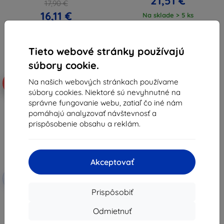
21,51 €
17,90 €
16,11 €
Na sklade > 5 ks
Na sklade 4 ks
Tieto webové stránky používajú
súbory cookie.
Na našich webových stránkach používame
-28%
súbory cookies. Niektoré sú nevyhnutné na
správne fungovanie webu, zatiaľ čo iné nám
pomáhajú analyzovať návštevnosť a
prispôsobenie obsahu a reklám.
Akceptovať
Zľava s
-10%
EXTRA10
kupónom
Prispôsobiť
3mk FlexibleGlass hybridné
ochranné sklo pre Apple iPad 6
Odmietnuť
2018 9,7"
14,90 €