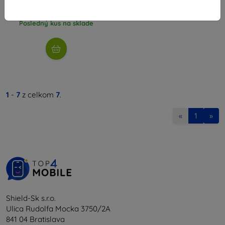
10,73 €
Posledný kus na sklade
1
-
7
z celkom
7
.
«
1
»
Shield-Sk s.r.o.
Ulica Rudolfa Mocka 3750/2A
841 04 Bratislava