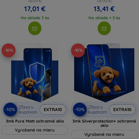
18,91 €
14,90 €
17,01 €
13,41 €
Na sklade 3 ks
Na sklade > 5 ks
-10%
-10%
Zľava s
Zľava s
-10%
-10%
EXTRA10
EXTRA10
kupónom
kupónom
3mk Pure Matt ochranné sklo
3mk Silverprotection+ ochranné
sklo
Vyrobené na mieru
Vyrobené na mieru