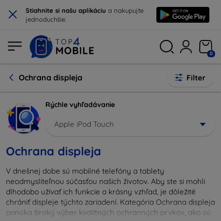
×
Stiahnite si našu aplikáciu
a nakupujte
jednoduchšie.
0
Ochrana displeja
Filter
Rýchle vyhľadávanie
Apple iPod Touch
Ochrana displeja
V dnešnej dobe sú mobilné telefóny a tablety
neodmysliteľnou súčasťou našich životov. Aby ste si mohli
dlhodobo užívať ich funkcie a krásny vzhľad, je dôležité
chrániť displeje týchto zariadení. Kategória Ochrana displeja
ponúka široký výber kvalitných ochranných prvkov, ako sú