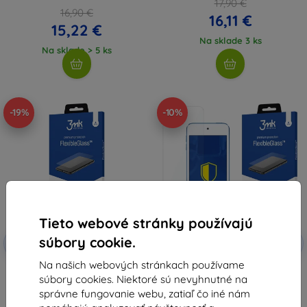
17,90 €
16,90 €
16,11 €
15,22 €
Na sklade 3 ks
Na sklade > 5 ks
-19%
-10%
Tieto webové stránky používajú
Zľava s
Zľava s
súbory cookie.
-10%
-10%
EXTRA10
EXTRA10
kupónom
kupónom
Na našich webových stránkach používame
3MK FlexibleGlass iPod Touch
3MK FlexibleGlass Apple iPod
súbory cookies. Niektoré sú nevyhnutné na
7gen hybridné sklo
Touch 5 hybridné sklo
(5903108229531)
8,91 €
správne fungovanie webu, zatiaľ čo iné nám
8,91 €