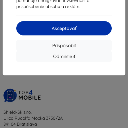
8,02 €
pomáhajú analyzovať návštevnosť a
7,22 €
prispôsobenie obsahu a reklám.
Na sklade > 5 ks
Posledný kus na sklade
Akceptovať
Prispôsobiť
1
-
6
z celkom
6
.
Odmietnuť
«
1
»
Shield-Sk s.r.o.
Ulica Rudolfa Mocka 3750/2A
841 04 Bratislava