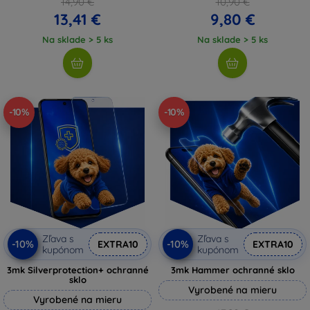
14,90 €
10,90 €
13,41 €
9,80 €
Na sklade > 5 ks
Na sklade > 5 ks
-10%
-10%
Zľava s
Zľava s
-10%
-10%
EXTRA10
EXTRA10
kupónom
kupónom
3mk Silverprotection+ ochranné
3mk Hammer ochranné sklo
sklo
Vyrobené na mieru
Vyrobené na mieru