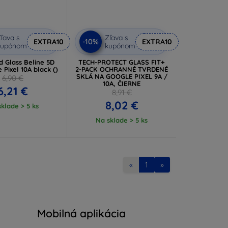
ľava s
Zľava s
-10%
EXTRA10
EXTRA10
kupónom
kupónom
 Glass Beline 5D
TECH-PROTECT GLASS FIT+
for Google Pixel 10A black ()
2-PACK OCHRANNÉ TVRDENÉ
SKLÁ NA GOOGLE PIXEL 9A /
6,90 €
10A, ČIERNE
6,21 €
8,91 €
8,02 €
klade > 5 ks
Na sklade > 5 ks
«
1
»
Mobilná aplikácia