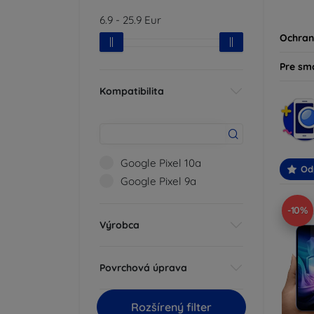
produk
6.9
-
25.9
Eur
svoje z
Ochran
Pre sm
Kompatibilita
Google Pixel 10a
Od
Google Pixel 9a
-10%
Výrobca
Povrchová úprava
Rozšírený filter