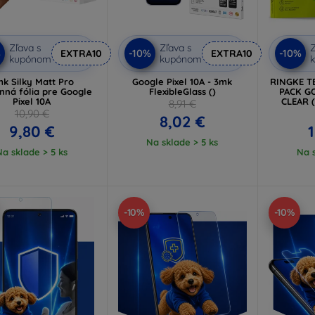
Zľava s
Zľava s
Z
%
-10%
-10%
EXTRA10
EXTRA10
kupónom
kupónom
k Silky Matt Pro
Google Pixel 10A - 3mk
RINGKE T
nná fólia pre Google
FlexibleGlass ()
PACK GO
Pixel 10A
CLEAR 
8,91 €
10,90 €
8,02 €
9,80 €
1
Na sklade > 5 ks
Na sklade > 5 ks
Na s
-10%
-10%