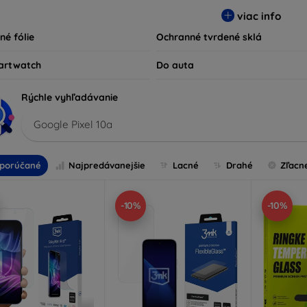
ty kompatibilné s rôznymi značkami a modelmi, čím zaručujeme
viac info
ariadenie.
né fólie
Ochranné tvrdené sklá
artwatch
Do auta
Rýchle vyhľadávanie
Google Pixel 10a
porúčané
Najpredávanejšie
Lacné
Drahé
Zľacn
-10%
-10%