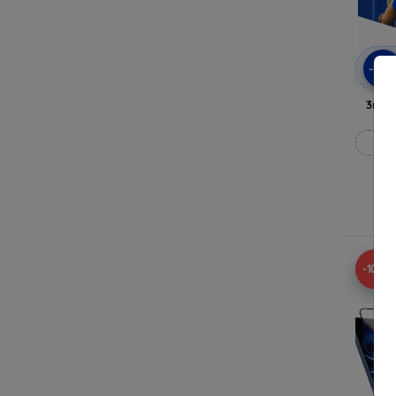
-10
3mk 
Vy
-10%