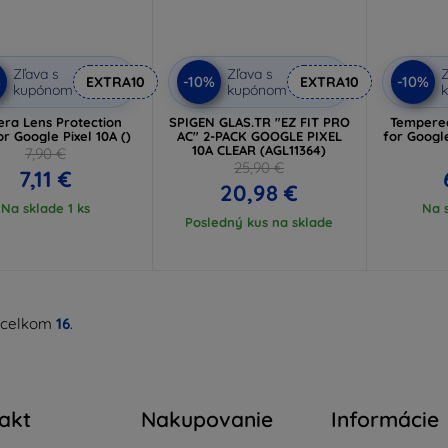
Zľava s
Zľava s
Z
%
-10%
-10%
EXTRA10
EXTRA10
kupónom
kupónom
ra Lens Protection
SPIGEN GLAS.TR "EZ FIT PRO
Tempered
r Google Pixel 10A ()
AC" 2-PACK GOOGLE PIXEL
10A CLEAR (AGL11364)
7,90 €
25,90 €
7,11 €
20,98 €
Na sklade 1 ks
Na s
Posledný kus na sklade
 celkom
16
.
akt
Nakupovanie
Informácie