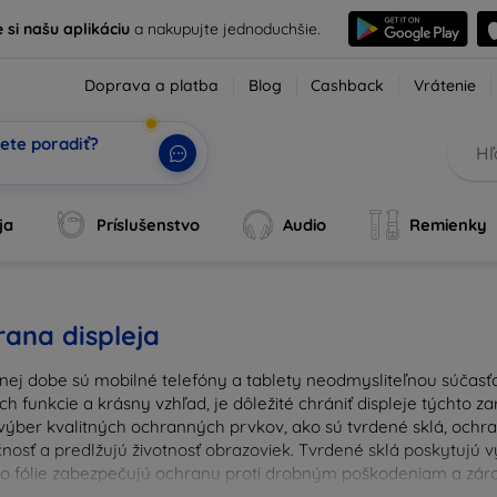
e si našu aplikáciu
a nakupujte jednoduchšie.
Doprava a platba
Blog
Cashback
Vrátenie
ete poradiť?
ja
Príslušenstvo
Audio
Remienky
ana displeja
nej dobe sú mobilné telefóny a tablety neodmysliteľnou súčasťo
ich funkcie a krásny vzhľad, je dôležité chrániť displeje týchto 
výber kvalitných ochranných prvkov, ako sú tvrdené sklá, ochrann
nosť a predlžujú životnosť obrazoviek. Tvrdené sklá poskytujú
 čo fólie zabezpečujú ochranu proti drobným poškodeniam a zárov
u ochranu pre váš prístroj a chráňte svoje investície pred ka