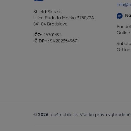
info@t
Shield-Sk s.r.o.
Na
Ulica Rudolfa Mocka 3750/2A
841 04 Bratislava
Pondel
Onlin
IČO:
46701494
IČ DPH:
SK2023549671
Sobota
Offline
©
2026
top4mobile.sk. Všetky práva vyhradené