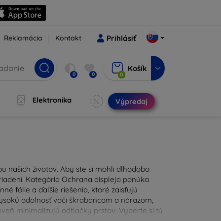
Reklamácia
Kontakt
Prihlásiť
Košík
0
0
0
Elektronika
Výpredaj
u našich životov. Aby ste si mohli dlhodobo
zariadení. Kategória Ochrana displeja ponúka
é fólie a ďalšie riešenia, ktoré zaisťujú
 vysokú odolnosť voči škrabancom a nárazom,
eň minimalizujú odtlačky prstov. Vyberte si tú
ždodennými nástrahami. Naša ponuka zahŕňa