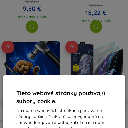
10,90 €
16,90 €
9,80 €
15,22 €
Na sklade > 5 ks
Na sklade > 5 ks
-10%
-10%
Tieto webové stránky používajú
Zľava s
Zľava s
súbory cookie.
-10%
-10%
EXTRA10
EXTRA10
kupónom
kupónom
Na našich webových stránkach používame
3mk Hammer ochranné sklo
3mk Hardy Fusion hybridné
súbory cookies. Niektoré sú nevyhnutné na
tvrdené sklo pre Huawei
Vyrobené na mieru
MatePad T8 8"
správne fungovanie webu, zatiaľ čo iné nám
20,90 €