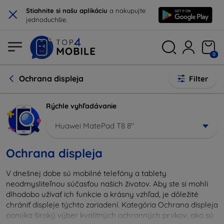
×
Stiahnite si našu aplikáciu
a nakupujte
jednoduchšie.
0
Ochrana displeja
Filter
Rýchle vyhľadávanie
Huawei MatePad T8 8"
Ochrana displeja
V dnešnej dobe sú mobilné telefóny a tablety
neodmysliteľnou súčasťou našich životov. Aby ste si mohli
dlhodobo užívať ich funkcie a krásny vzhľad, je dôležité
chrániť displeje týchto zariadení. Kategória Ochrana displeja
ponúka široký výber kvalitných ochranných prvkov, ako sú