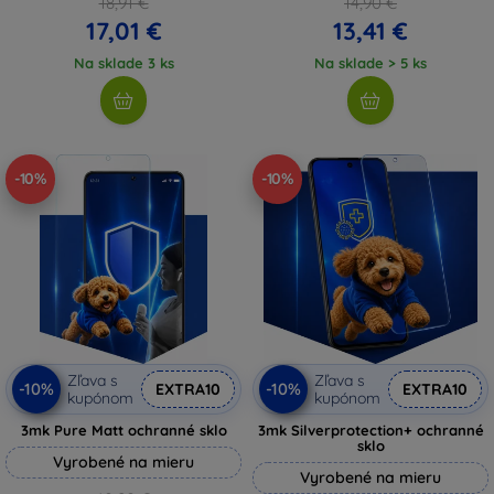
18,91 €
14,90 €
17,01 €
13,41 €
Na sklade 3 ks
Na sklade > 5 ks
-10%
-10%
Zľava s
Zľava s
-10%
-10%
EXTRA10
EXTRA10
kupónom
kupónom
3mk Pure Matt ochranné sklo
3mk Silverprotection+ ochranné
sklo
Vyrobené na mieru
Vyrobené na mieru