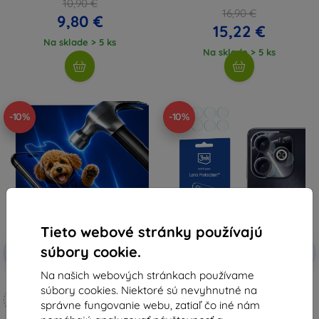
10,90 €
16,90 €
9,80 €
15,22 €
Na sklade > 5 ks
Na sklade > 5 ks
-10%
-10%
Tieto webové stránky používajú
Zľava s
Zľava s
súbory cookie.
-10%
-10%
EXTRA10
EXTRA10
kupónom
kupónom
Na našich webových stránkach používame
3mk Hammer ochranné sklo
3mk Lens Protection Hybrid
súbory cookies. Niektoré sú nevyhnutné na
tvrdené sklo na kameru pre
Vyrobené na mieru
Infinix Hot 40i
správne fungovanie webu, zatiaľ čo iné nám
7,90 €