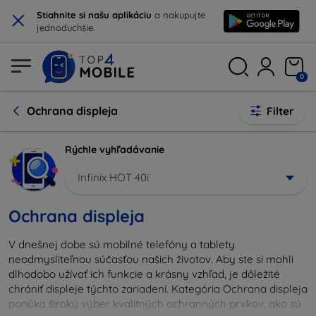
×
Stiahnite si našu aplikáciu
a nakupujte
jednoduchšie.
0
Ochrana displeja
Filter
Rýchle vyhľadávanie
Infinix HOT 40i
Ochrana displeja
V dnešnej dobe sú mobilné telefóny a tablety
neodmysliteľnou súčasťou našich životov. Aby ste si mohli
dlhodobo užívať ich funkcie a krásny vzhľad, je dôležité
chrániť displeje týchto zariadení. Kategória Ochrana displeja
ponúka široký výber kvalitných ochranných prvkov, ako sú