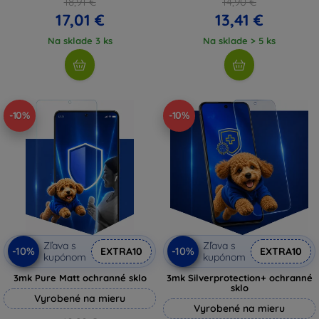
18,91 €
14,90 €
17,01 €
13,41 €
Na sklade 3 ks
Na sklade > 5 ks
-10%
-10%
Zľava s
Zľava s
-10%
-10%
EXTRA10
EXTRA10
kupónom
kupónom
3mk Pure Matt ochranné sklo
3mk Silverprotection+ ochranné
sklo
Vyrobené na mieru
Vyrobené na mieru