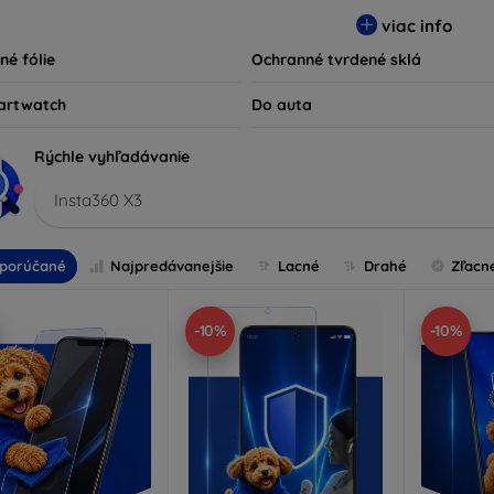
ty kompatibilné s rôznymi značkami a modelmi, čím zaručujeme
viac info
ariadenie.
né fólie
Ochranné tvrdené sklá
artwatch
Do auta
Rýchle vyhľadávanie
Insta360 X3
porúčané
Najpredávanejšie
Lacné
Drahé
Zľacn
-10%
-10%