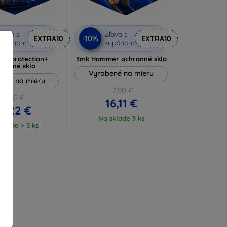
ľava s
Zľava s
-10%
EXTRA10
EXTRA10
kupónom
kupónom
lverprotection+
3mk Hammer ochranné sklo
hranné sklo
Vyrobené na mieru
ené na mieru
17,90 €
16,90 €
16,11 €
5,22 €
Na sklade 3 ks
klade > 5 ks