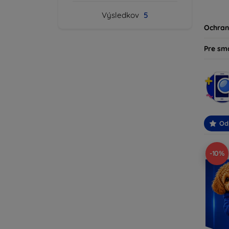
produk
Výsledkov
5
svoje z
Ochran
Pre sm
Od
-10%