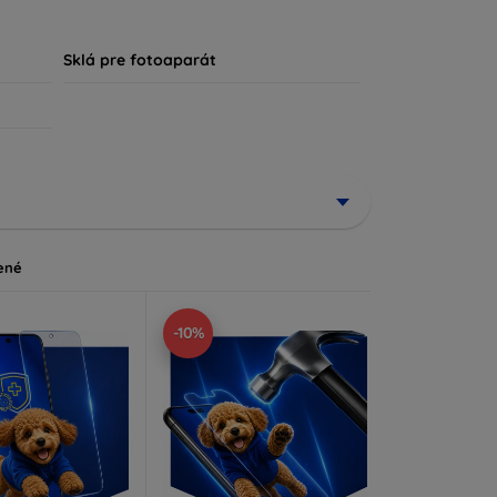
, že každý zákazník nájde ideálnu ochranu pre
Sklá pre fotoaparát
ené
-10%