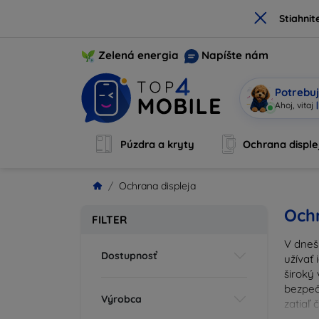
×
Stiahnit
Zelená energia
Napíšte nám
Potrebuj
Som M
|
Púzdra a kryty
Ochrana disple
Ochrana displeja
Ochr
FILTER
V dneš
Dostupnosť
užívať 
široký 
bezpeč
Výrobca
zatiaľ
správn