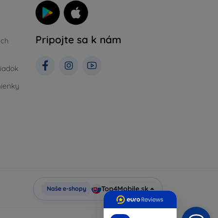
Pripojte sa k nám
ých
iadok
ienky
Top4Mobile.sk
Naše e-shopy