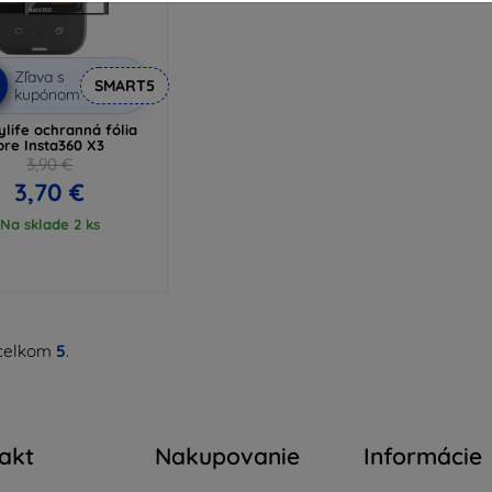
Zľava s
SMART5
kupónom
life ochranná fólia
pre Insta360 X3
3,90 €
3,70 €
Na sklade 2 ks
celkom
5
.
akt
Nakupovanie
Informácie