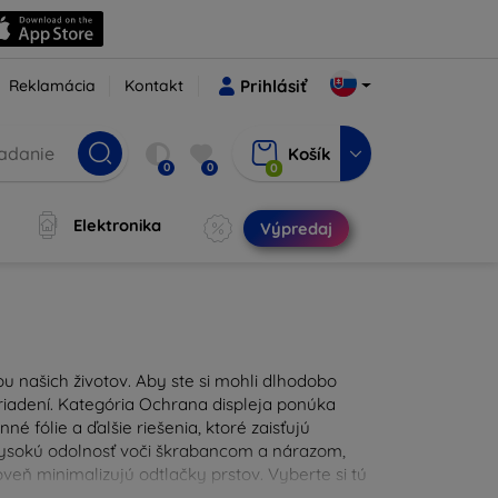
Reklamácia
Kontakt
Prihlásiť
Košík
0
0
0
Elektronika
Výpredaj
u našich životov. Aby ste si mohli dlhodobo
zariadení. Kategória Ochrana displeja ponúka
é fólie a ďalšie riešenia, ktoré zaisťujú
 vysokú odolnosť voči škrabancom a nárazom,
eň minimalizujú odtlačky prstov. Vyberte si tú
ždodennými nástrahami. Naša ponuka zahŕňa