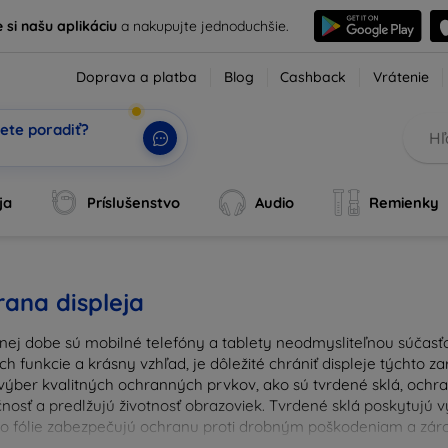
e si našu aplikáciu
a nakupujte jednoduchšie.
Doprava a platba
Blog
Cashback
Vrátenie
ete poradiť?
ja
Príslušenstvo
Audio
Remienky
ana displeja
nej dobe sú mobilné telefóny a tablety neodmysliteľnou súčasťo
ich funkcie a krásny vzhľad, je dôležité chrániť displeje týchto 
výber kvalitných ochranných prvkov, ako sú tvrdené sklá, ochrann
nosť a predlžujú životnosť obrazoviek. Tvrdené sklá poskytujú
 čo fólie zabezpečujú ochranu proti drobným poškodeniam a zárov
u ochranu pre váš prístroj a chráňte svoje investície pred ka