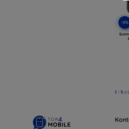
-5%
Sunny
1
-
5
z 
Kont