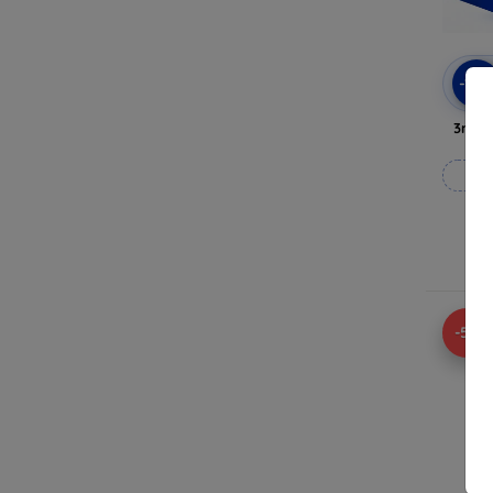
-10
3mk A
Vy
-5%