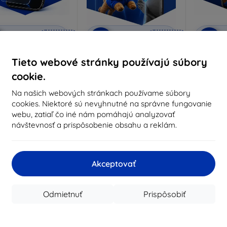
Zľava s
Zľava s
Z
%
-10%
-10%
EXTRA10
EXTRA10
kupónom
kupónom
nti-Shock ochranné
3mk Pure Matt ochranné
3mk Si
Tieto webové stránky používajú súbory
sklo
sklo
oc
cookie.
robené na mieru
Vyrobené na mieru
Vyrob
Na našich webových stránkach používame súbory
14,90 €
10,90 €
cookies. Niektoré sú nevyhnutné na správne fungovanie
13,41 €
9,80 €
1
webu, zatiaľ čo iné nám pomáhajú analyzovať
návštevnosť a prispôsobenie obsahu a reklám.
Na sklade > 5 ks
Na sklade > 5 ks
Na s
Akceptovať
Odmietnuť
Prispôsobiť