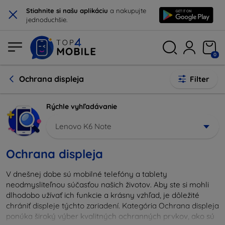
×
Stiahnite si našu aplikáciu
a nakupujte
jednoduchšie.
0
Ochrana displeja
Filter
Rýchle vyhľadávanie
Lenovo K6 Note
Ochrana displeja
V dnešnej dobe sú mobilné telefóny a tablety
neodmysliteľnou súčasťou našich životov. Aby ste si mohli
dlhodobo užívať ich funkcie a krásny vzhľad, je dôležité
chrániť displeje týchto zariadení. Kategória Ochrana displeja
ponúka široký výber kvalitných ochranných prvkov, ako sú