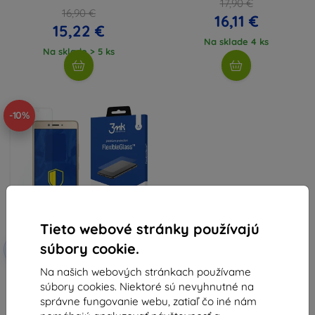
17,90 €
16,90 €
16,11 €
15,22 €
Na sklade 4 ks
Na sklade > 5 ks
-10%
Tieto webové stránky používajú
Zľava s
súbory cookie.
-10%
EXTRA10
kupónom
Na našich webových stránkach používame
3MK FlexibleGlass Lenovo K6
súbory cookies. Niektoré sú nevyhnutné na
Note hybridné sklo
8,91 €
správne fungovanie webu, zatiaľ čo iné nám