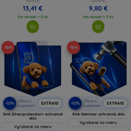
14,90 €
10,90 €
13,41 €
9,80 €
Na sklade > 5 ks
Na sklade > 5 ks
-10%
-10%
Zľava s
Zľava s
-10%
-10%
EXTRA10
EXTRA10
kupónom
kupónom
3mk Silverprotection+ ochranné
3mk Hammer ochranné sklo
sklo
Vyrobené na mieru
Vyrobené na mieru