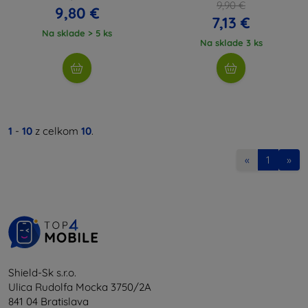
9,90 €
9,80 €
7,13 €
Na sklade > 5 ks
Na sklade 3 ks
1
-
10
z celkom
10
.
«
1
»
Shield-Sk s.r.o.
Ulica Rudolfa Mocka 3750/2A
841 04 Bratislava