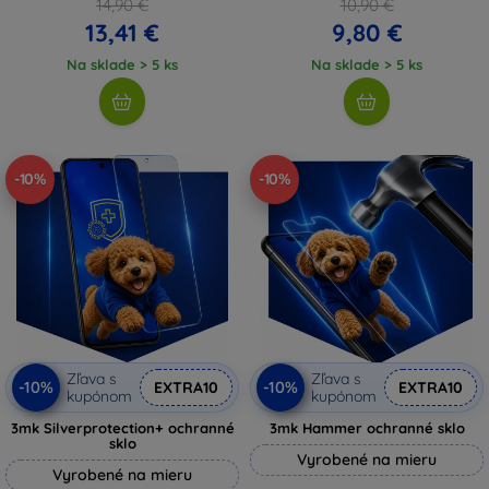
14,90 €
10,90 €
13,41 €
9,80 €
Na sklade > 5 ks
Na sklade > 5 ks
-10%
-10%
Zľava s
Zľava s
-10%
-10%
EXTRA10
EXTRA10
kupónom
kupónom
3mk Silverprotection+ ochranné
3mk Hammer ochranné sklo
sklo
Vyrobené na mieru
Vyrobené na mieru