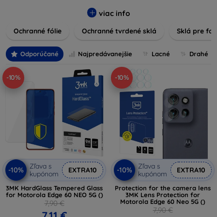
tvrdené sklá, ochranné fólie a ďalšie riešenia, ktoré zaisťujú
bezpečnosť a predlžujú životnosť obrazoviek. Tvrdené sklá
viac info
poskytujú vysokú odolnosť voči škrabancom a nárazom,
Ochranné fólie
Ochranné tvrdené sklá
Sklá pre fo
zatiaľ čo fólie zabezpečujú ochranu proti drobným
poškodeniam a zároveň minimalizujú odtlačky prstov.
Vyberte si tú správnu ochranu pre váš prístroj a chráňte
Odporúčané
Najpredávanejšie
Lacné
Drahé
svoje investície pred každodennými nástrahami. Naša
ponuka zahŕňa produkty kompatibilné s rôznymi značkami
-10%
-10%
a modelmi, čím zaručujeme, že každý zákazník nájde
ideálnu ochranu pre svoje zariadenie.
Zľava s
Zľava s
-10%
-10%
EXTRA10
EXTRA10
kupónom
kupónom
3MK HardGlass Tempered Glass
Protection for the camera lens
for Motorola Edge 60 NEO 5G ()
3MK Lens Protection for
Motorola Edge 60 Neo 5G ()
7,90 €
7,90 €
7,11 €