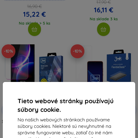
17,90 €
16,90 €
16,11 €
15,22 €
Na sklade 3 ks
Na sklade > 5 ks
-10%
-10%
Tieto webové stránky používajú
Zľava s
Zľava s
súbory cookie.
-10%
-10%
EXTRA10
EXTRA10
kupónom
kupónom
Na našich webových stránkach používame
3mk StratCore700 ochranná fólia
Motorola Edge 60 Neo 5G - 3mk
súbory cookies. Niektoré sú nevyhnutné na
pre Motorola Edge 60 Neo 5G
FlexibleGlass ()
20,90 €
8,91 €
správne fungovanie webu, zatiaľ čo iné nám