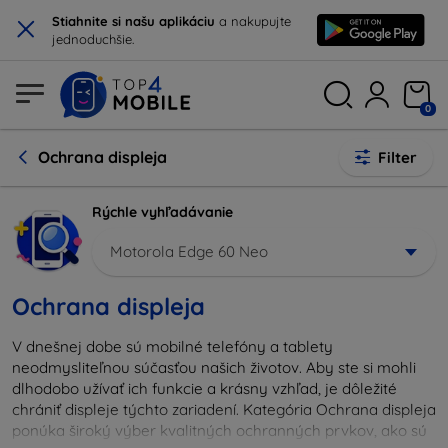
×
Stiahnite si našu aplikáciu
a nakupujte
jednoduchšie.
0
Ochrana displeja
Filter
Rýchle vyhľadávanie
Motorola Edge 60 Neo
Ochrana displeja
V dnešnej dobe sú mobilné telefóny a tablety
neodmysliteľnou súčasťou našich životov. Aby ste si mohli
dlhodobo užívať ich funkcie a krásny vzhľad, je dôležité
chrániť displeje týchto zariadení. Kategória Ochrana displeja
ponúka široký výber kvalitných ochranných prvkov, ako sú