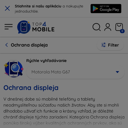
×
Stiahnite si našu aplikáciu
a nakupujte
jednoduchšie.
0
Ochrana displeja
Filter
Rýchle vyhľadávanie
Motorola Moto G67
Ochrana displeja
V dnešnej dobe sú mobilné telefóny a tablety
neodmysliteľnou súčasťou našich životov. Aby ste si mohli
dlhodobo užívať ich funkcie a krásny vzhľad, je dôležité
chrániť displeje týchto zariadení. Kategória Ochrana displeja
ponúka široký výber kvalitných ochranných prvkov, ako sú