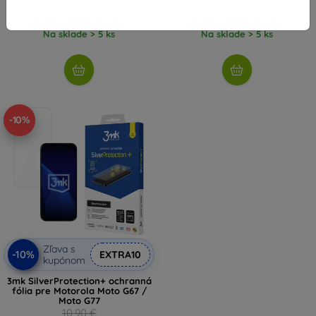
9,80 €
7,11 €
Na sklade > 5 ks
Na sklade > 5 ks
-10%
Zľava s
-10%
EXTRA10
kupónom
3mk SilverProtection+ ochranná
fólia pre Motorola Moto G67 /
Moto G77
10,90 €