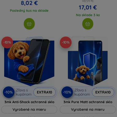
18,91 €
8,02 €
17,01 €
Posledný kus na sklade
Na sklade 3 ks
-10%
-10%
Zľava s
Zľava s
-10%
-10%
EXTRA10
EXTRA10
kupónom
kupónom
3mk Anti-Shock ochranné sklo
3mk Pure Matt ochranné sklo
Vyrobené na mieru
Vyrobené na mieru