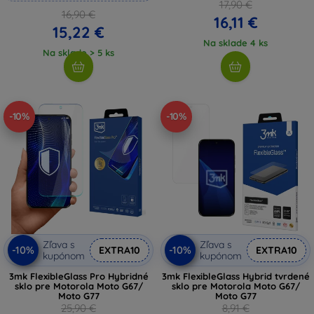
17,90 €
16,90 €
16,11 €
15,22 €
Na sklade 4 ks
Na sklade > 5 ks
-10%
-10%
Zľava s
Zľava s
-10%
-10%
EXTRA10
EXTRA10
kupónom
kupónom
3mk FlexibleGlass Pro Hybridné
3mk FlexibleGlass Hybrid tvrdené
sklo pre Motorola Moto G67/
sklo pre Motorola Moto G67/
Moto G77
Moto G77
25,90 €
8,91 €