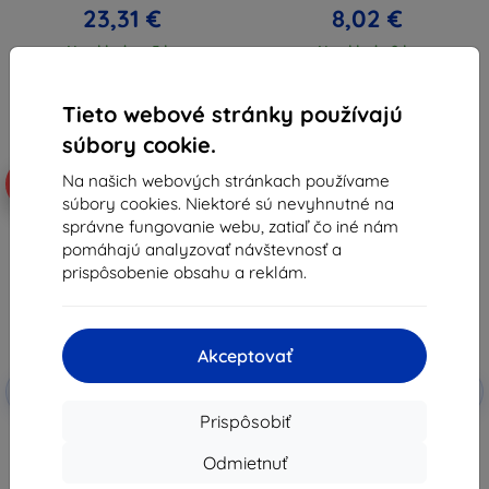
23,31 €
8,02 €
Na sklade > 5 ks
Na sklade 2 ks
Tieto webové stránky používajú
súbory cookie.
Na našich webových stránkach používame
-10%
-10%
súbory cookies. Niektoré sú nevyhnutné na
správne fungovanie webu, zatiaľ čo iné nám
pomáhajú analyzovať návštevnosť a
prispôsobenie obsahu a reklám.
Akceptovať
Zľava s
Zľava s
-10%
-10%
EXTRA10
EXTRA10
kupónom
kupónom
Prispôsobiť
3mk Silky Matt Pro ochranná
3mk Lens Protection hybridné
fólia pre Motorola Moto G67 /
tvrdené sklo pre Motorola Moto
Odmietnuť
Moto G77
G67/ Moto G77
10,90 €
7,90 €