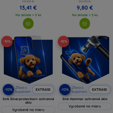
14,90 €
10,90 €
13,41 €
9,80 €
Na sklade > 5 ks
Na sklade > 5 ks
-10%
-10%
Zľava s
Zľava s
-10%
-10%
EXTRA10
EXTRA10
kupónom
kupónom
3mk Silverprotection+ ochranné
3mk Hammer ochranné sklo
sklo
Vyrobené na mieru
Vyrobené na mieru