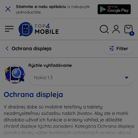
×
Stiahnite si našu aplikáciu
a nakupujte
jednoduchšie.
0
Ochrana displeja
Filter
Rýchle vyhľadávanie
Nokia 1.3
Ochrana displeja
V dnešnej dobe sú mobilné telefóny a tablety
neodmysliteľnou súčasťou našich životov. Aby ste si mohli
dlhodobo užívať ich funkcie a krásny vzhľad, je dôležité
chrániť displeje týchto zariadení. Kategória Ochrana displeja
ponúka široký výber kvalitných ochranných prvkov, ako sú