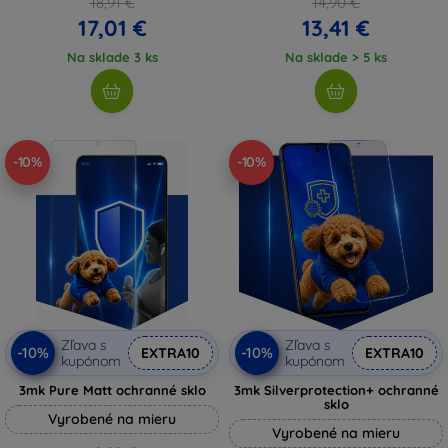
18,91 €
14,90 €
17,01 €
13,41 €
Na sklade 3 ks
Na sklade > 5 ks
-10%
-10%
Zľava s
Zľava s
-10%
-10%
EXTRA10
EXTRA10
kupónom
kupónom
3mk Pure Matt ochranné sklo
3mk Silverprotection+ ochranné
sklo
Vyrobené na mieru
Vyrobené na mieru