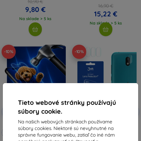
10,90 €
16,90 €
9,80 €
15,22 €
Na sklade > 5 ks
Na sklade > 5 ks
-10%
-10%
Tieto webové stránky používajú
Zľava s
Zľava s
súbory cookie.
-10%
-10%
EXTRA10
EXTRA10
kupónom
kupónom
Na našich webových stránkach používame
3mk Hammer ochranné sklo
3MK Nokia 1.3 - 3mk ochrana
súbory cookies. Niektoré sú nevyhnutné na
objektívu
Vyrobené na mieru
7,90 €
správne fungovanie webu, zatiaľ čo iné nám