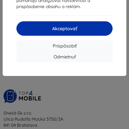
pomáhajú analyzovať návštevnosť a
31,40 €
14,32 €
prispôsobenie obsahu a reklám.
Na sklade > 5 ks
Na sklade > 5 ks
Akceptovať
Prispôsobiť
1
-
6
z celkom
6
.
Odmietnuť
«
1
»
Shield-Sk s.r.o.
Ulica Rudolfa Mocka 3750/2A
841 04 Bratislava