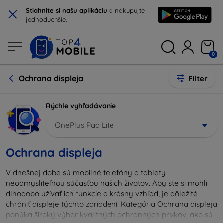
×
Stiahnite si našu aplikáciu
a nakupujte
jednoduchšie.
0
Ochrana displeja
Filter
Rýchle vyhľadávanie
OnePlus Pad Lite
Ochrana displeja
V dnešnej dobe sú mobilné telefóny a tablety
neodmysliteľnou súčasťou našich životov. Aby ste si mohli
dlhodobo užívať ich funkcie a krásny vzhľad, je dôležité
chrániť displeje týchto zariadení. Kategória Ochrana displeja
ponúka široký výber kvalitných ochranných prvkov, ako sú