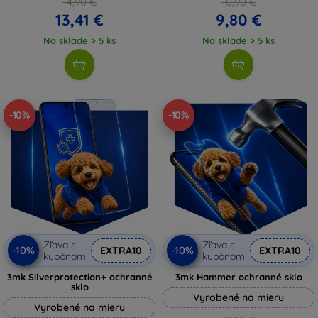
14,90 €
10,90 €
13,41 €
9,80 €
Na sklade > 5 ks
Na sklade > 5 ks
-10%
-10%
Zľava s
Zľava s
-10%
-10%
EXTRA10
EXTRA10
kupónom
kupónom
3mk Silverprotection+ ochranné
3mk Hammer ochranné sklo
sklo
Vyrobené na mieru
Vyrobené na mieru