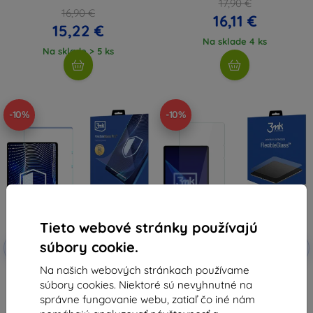
17,90 €
16,90 €
16,11 €
15,22 €
Na sklade 4 ks
Na sklade > 5 ks
-10%
-10%
Tieto webové stránky používajú
Zľava s
Zľava s
súbory cookie.
-10%
-10%
EXTRA10
EXTRA10
kupónom
kupónom
Na našich webových stránkach používame
3mk FlexibleGlass Pro hybridné
3mk FlexibleGlass hybridné
súbory cookies. Niektoré sú nevyhnutné na
ochranné sklo pre OnePlus Pad
tvrdené sklo pre OnePlus Pad
Lite
Lite
správne fungovanie webu, zatiaľ čo iné nám
34,90 €
15,90 €