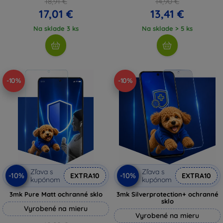
18,91 €
14,90 €
17,01 €
13,41 €
Na sklade 3 ks
Na sklade > 5 ks
-10%
-10%
Zľava s
Zľava s
-10%
-10%
EXTRA10
EXTRA10
kupónom
kupónom
3mk Pure Matt ochranné sklo
3mk Silverprotection+ ochranné
sklo
Vyrobené na mieru
Vyrobené na mieru