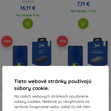
17,90 €
7,11 €
16,11 €
Na sklade > 5 ks
Na sklade 4 ks
-56%
-10%
Tieto webové stránky používajú
Zľava s
Zľava s
súbory cookie.
-10%
-10%
EXTRA10
EXTRA10
kupónom
kupónom
Na našich webových stránkach používame
3MK Folia ARC+ Oppo A54s
3MK FlexibleGlass Oppo A54s
súbory cookies. Niektoré sú nevyhnutné na
fullscreen fólia
hybridné sklo
11,17 €
8,91 €
správne fungovanie webu, zatiaľ čo iné nám