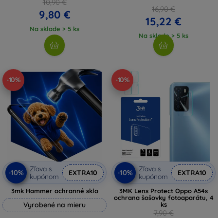
10,90 €
16,90 €
9,80 €
15,22 €
Na sklade > 5 ks
Na sklade > 5 ks
-10%
-10%
Zľava s
Zľava s
-10%
-10%
EXTRA10
EXTRA10
kupónom
kupónom
3mk Hammer ochranné sklo
3MK Lens Protect Oppo A54s
ochrana šošovky fotoaparátu, 4
Vyrobené na mieru
ks
7,90 €