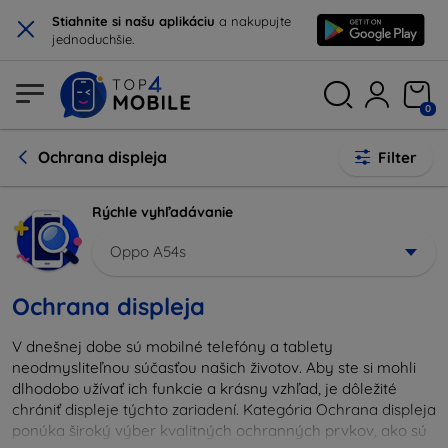
×
Stiahnite si našu aplikáciu
a nakupujte
jednoduchšie.
0
Ochrana displeja
Filter
Rýchle vyhľadávanie
Oppo A54s
Ochrana displeja
V dnešnej dobe sú mobilné telefóny a tablety
neodmysliteľnou súčasťou našich životov. Aby ste si mohli
dlhodobo užívať ich funkcie a krásny vzhľad, je dôležité
chrániť displeje týchto zariadení. Kategória Ochrana displeja
ponúka široký výber kvalitných ochranných prvkov, ako sú