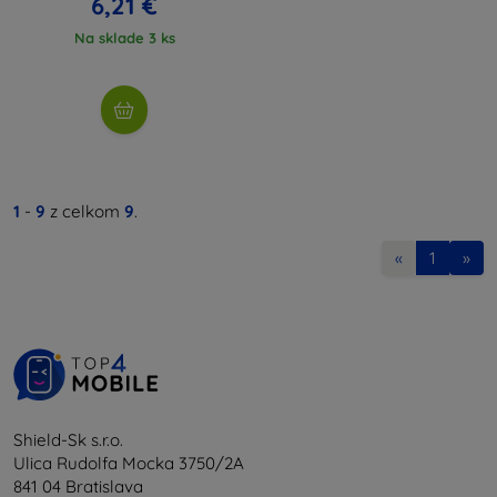
6,21 €
Na sklade 3 ks
1
-
9
z celkom
9
.
«
1
»
Shield-Sk s.r.o.
Ulica Rudolfa Mocka 3750/2A
841 04 Bratislava