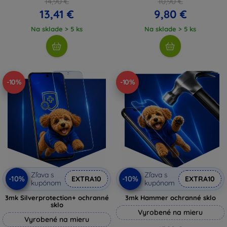
14,90 €
10,90 €
13,41 €
9,80 €
Na sklade > 5 ks
Na sklade > 5 ks
-10%
-10%
Zľava s
Zľava s
-10%
-10%
EXTRA10
EXTRA10
kupónom
kupónom
3mk Silverprotection+ ochranné
3mk Hammer ochranné sklo
sklo
Vyrobené na mieru
Vyrobené na mieru