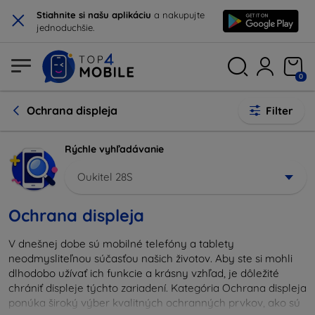
×
Stiahnite si našu aplikáciu
a nakupujte
jednoduchšie.
0
Ochrana displeja
Filter
Rýchle vyhľadávanie
Oukitel 28S
Ochrana displeja
V dnešnej dobe sú mobilné telefóny a tablety
neodmysliteľnou súčasťou našich životov. Aby ste si mohli
dlhodobo užívať ich funkcie a krásny vzhľad, je dôležité
chrániť displeje týchto zariadení. Kategória Ochrana displeja
ponúka široký výber kvalitných ochranných prvkov, ako sú