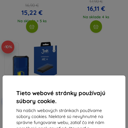
17,90 €
16,90 €
16,11 €
15,22 €
Na sklade 4 ks
Na sklade > 5 ks
-10%
Tieto webové stránky používajú
Zľava s
súbory cookie.
-10%
EXTRA10
kupónom
Na našich webových stránkach používame
3mk ARC+ ochranná fólia pre
súbory cookies. Niektoré sú nevyhnutné na
Oukitel WP28/28E/28S
9,90 €
správne fungovanie webu, zatiaľ čo iné nám