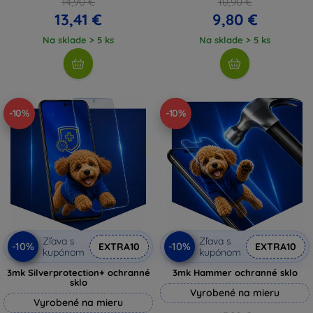
14,90 €
10,90 €
13,41 €
9,80 €
Na sklade > 5 ks
Na sklade > 5 ks
-10%
-10%
Zľava s
Zľava s
-10%
-10%
EXTRA10
EXTRA10
kupónom
kupónom
3mk Silverprotection+ ochranné
3mk Hammer ochranné sklo
sklo
Vyrobené na mieru
Vyrobené na mieru