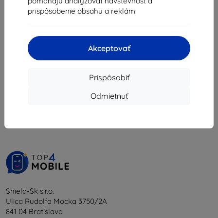
pomáhajú analyzovať návštevnosť a
3,92 €
prispôsobenie obsahu a reklám.
Posledný kus na sklade
Akceptovať
Prispôsobiť
1
-
5
z celkom
5
.
Odmietnuť
«
1
»
Shield-Sk s.r.o.
Ulica Rudolfa Mocka 3750/2A
841 04 Bratislava