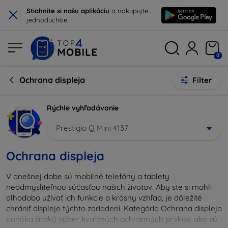
×
Stiahnite si našu aplikáciu
a nakupujte
jednoduchšie.
0
Ochrana displeja
Filter
Rýchle vyhľadávanie
Prestigio Q Mini 4137
Ochrana displeja
V dnešnej dobe sú mobilné telefóny a tablety
neodmysliteľnou súčasťou našich životov. Aby ste si mohli
dlhodobo užívať ich funkcie a krásny vzhľad, je dôležité
chrániť displeje týchto zariadení. Kategória Ochrana displeja
ponúka široký výber kvalitných ochranných prvkov, ako sú