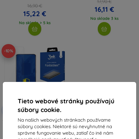
17,90 €
16,90 €
16,11 €
15,22 €
Na sklade 3 ks
Na sklade > 5 ks
-10%
Tieto webové stránky používajú
Zľava s
súbory cookie.
-10%
EXTRA10
kupónom
Na našich webových stránkach používame
3MK FlexibleGlass Samsung A805
súbory cookies. Niektoré sú nevyhnutné na
A80 hybridné sklo
8,91 €
správne fungovanie webu, zatiaľ čo iné nám