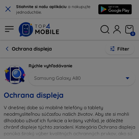
×
Stiahnite si našu aplikáciu
a nakupujte
jednoduchšie.
0
Ochrana displeja
Filter
Rýchle vyhľadávanie
Samsung Galaxy A80
Ochrana displeja
V dnešnej dobe sú mobilné telefóny a tablety
neodmysliteľnou súčasťou našich životov. Aby ste si mohli
dlhodobo užívať ich funkcie a krásny vzhľad, je dôležité
chrániť displeje týchto zariadení. Kategória Ochrana displeja
ponúka široký výber kvalitných ochranných prvkov, ako sú