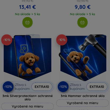
14,90 €
10,90 €
13,41 €
9,80 €
Na sklade > 5 ks
Na sklade > 5 ks
-10%
-10%
Zľava s
Zľava s
-10%
-10%
EXTRA10
EXTRA10
kupónom
kupónom
3mk Silverprotection+ ochranné
3mk Hammer ochranné sklo
sklo
Vyrobené na mieru
Vyrobené na mieru