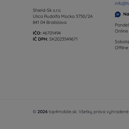
info@t
Shield-Sk s.r.o.
Na
Ulica Rudolfa Mocka 3750/2A
841 04 Bratislava
Pondel
Onlin
IČO:
46701494
IČ DPH:
SK2023549671
Sobota
Offline
©
2026
top4mobile.sk. Všetky práva vyhradené