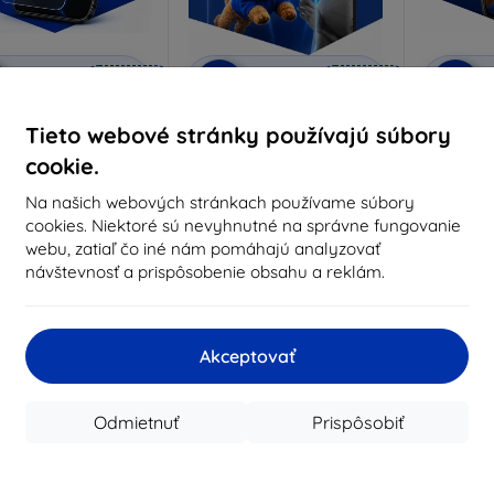
Zľava s
Zľava s
Z
%
-10%
-10%
EXTRA10
EXTRA10
kupónom
kupónom
nti-Shock ochranné
3mk Pure Matt ochranné
3mk Si
Tieto webové stránky používajú súbory
sklo
sklo
oc
cookie.
robené na mieru
Vyrobené na mieru
Vyrob
Na našich webových stránkach používame súbory
14,90 €
10,90 €
cookies. Niektoré sú nevyhnutné na správne fungovanie
13,41 €
9,80 €
1
webu, zatiaľ čo iné nám pomáhajú analyzovať
návštevnosť a prispôsobenie obsahu a reklám.
Na sklade > 5 ks
Na sklade > 5 ks
Na s
Akceptovať
Odmietnuť
Prispôsobiť