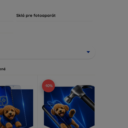
, že každý zákazník nájde ideálnu ochranu pre
Sklá pre fotoaparát
ené
-10%