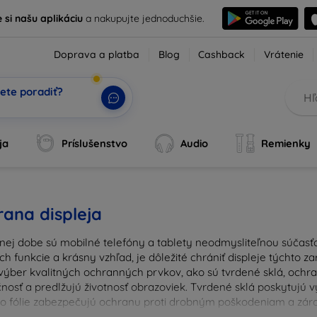
e si našu aplikáciu
a nakupujte jednoduchšie.
Doprava a platba
Blog
Cashback
Vrátenie
ete poradiť?
ja
Príslušenstvo
Audio
Remienky
ana displeja
nej dobe sú mobilné telefóny a tablety neodmysliteľnou súčasťo
ich funkcie a krásny vzhľad, je dôležité chrániť displeje týchto 
výber kvalitných ochranných prvkov, ako sú tvrdené sklá, ochrann
nosť a predlžujú životnosť obrazoviek. Tvrdené sklá poskytujú
 čo fólie zabezpečujú ochranu proti drobným poškodeniam a zárov
u ochranu pre váš prístroj a chráňte svoje investície pred ka