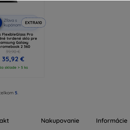
Zľava s
%
EXTRA10
kupónom
 FlexibleGlass Pro
dné tvrdené sklo pre
Samsung Galaxy
hromebook 2 360
39,90 €
35,92 €
Na sklade > 5 ks
celkom
5
.
akt
Nakupovanie
Informácie