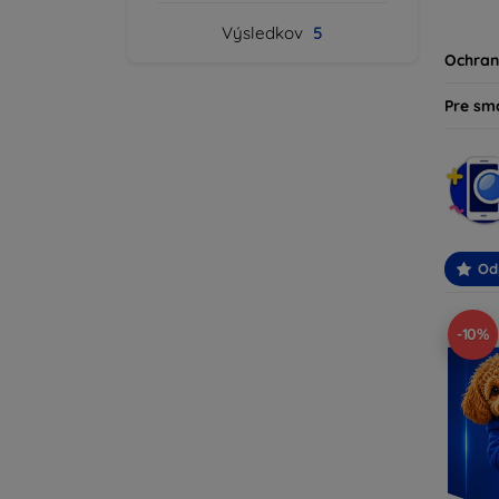
produk
Výsledkov
5
svoje z
Ochran
Pre sm
Od
-10%