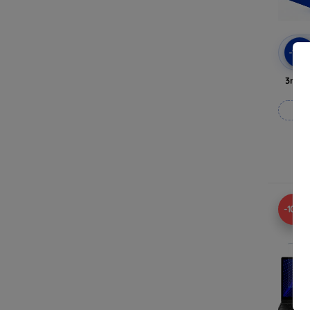
-10
3mk A
Vy
-10%