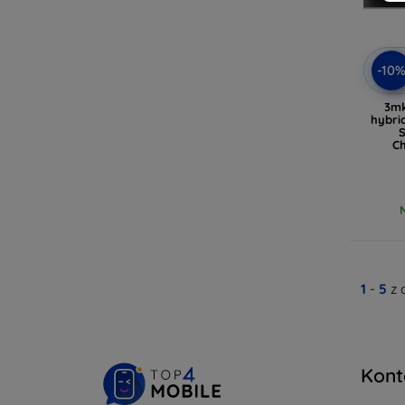
-10
3mk
hybri
C
1
-
5
z 
Kont