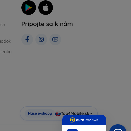
Pripojte sa k nám
ých
iadok
ienky
Top4Mobile.sk
Naše e-shopy