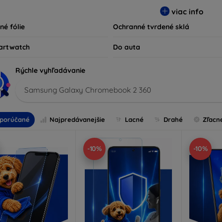
ty kompatibilné s rôznymi značkami a modelmi, čím zaručujeme
viac info
ariadenie.
né fólie
Ochranné tvrdené sklá
artwatch
Do auta
Rýchle vyhľadávanie
Samsung Galaxy Chromebook 2 360
porúčané
Najpredávanejšie
Lacné
Drahé
Zľacn
-10%
-10%