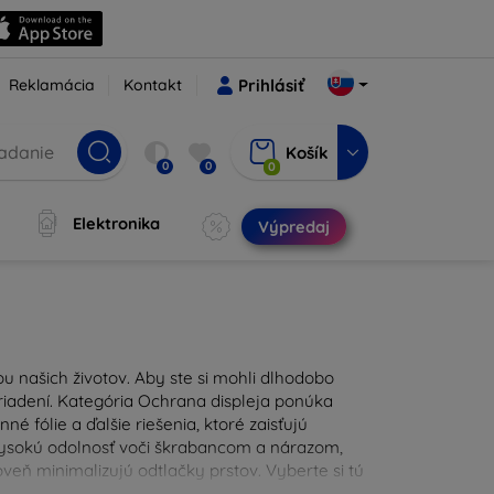
Reklamácia
Kontakt
Prihlásiť
Košík
0
0
0
Elektronika
Výpredaj
u našich životov. Aby ste si mohli dlhodobo
zariadení. Kategória Ochrana displeja ponúka
é fólie a ďalšie riešenia, ktoré zaisťujú
 vysokú odolnosť voči škrabancom a nárazom,
eň minimalizujú odtlačky prstov. Vyberte si tú
ždodennými nástrahami. Naša ponuka zahŕňa