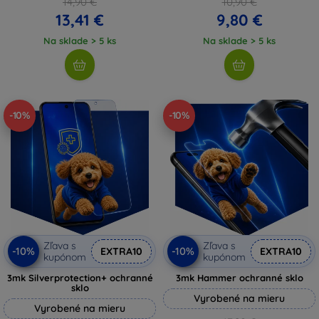
14,90 €
10,90 €
13,41 €
9,80 €
Na sklade > 5 ks
Na sklade > 5 ks
-10%
-10%
Zľava s
Zľava s
-10%
-10%
EXTRA10
EXTRA10
kupónom
kupónom
3mk Silverprotection+ ochranné
3mk Hammer ochranné sklo
sklo
Vyrobené na mieru
Vyrobené na mieru