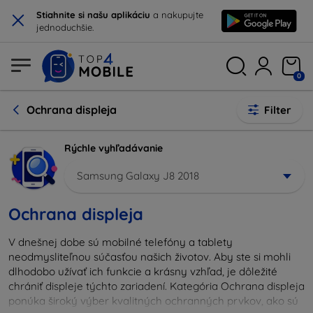
×
Stiahnite si našu aplikáciu
a nakupujte
jednoduchšie.
0
Ochrana displeja
Filter
Rýchle vyhľadávanie
Samsung Galaxy J8 2018
Ochrana displeja
V dnešnej dobe sú mobilné telefóny a tablety
neodmysliteľnou súčasťou našich životov. Aby ste si mohli
dlhodobo užívať ich funkcie a krásny vzhľad, je dôležité
chrániť displeje týchto zariadení. Kategória Ochrana displeja
ponúka široký výber kvalitných ochranných prvkov, ako sú