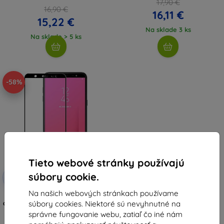
17,90 €
16,90 €
16,11 €
15,22 €
Na sklade 3 ks
Na sklade > 5 ks
-58%
Tieto webové stránky používajú
Zľava s
súbory cookie.
-10%
EXTRA10
kupónom
Na našich webových stránkach používame
Eiger Glass 3D ochranné sklo na
súbory cookies. Niektoré sú nevyhnutné na
displej Samsung Galaxy J8 - číre/
čierne (EGSP00302)
správne fungovanie webu, zatiaľ čo iné nám
25,52 €