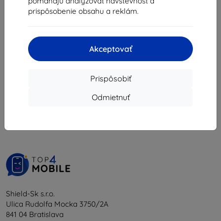
pomáhajú analyzovať návštevnosť a
10,80 €
prispôsobenie obsahu a reklám.
Posledný kus na sklade
Akceptovať
Prispôsobiť
1
-
5
z celkom
5
.
Odmietnuť
«
1
»
Shield-Sk s.r.o.
Ulica Rudolfa Mocka 3750/2A
841 04 Bratislava