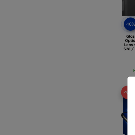
-10
Glas
Opti
Lens 
S26 /
GS
-10%