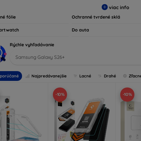
ty kompatibilné s rôznymi značkami a modelmi, čím zaručujeme
viac info
ariadenie.
né fólie
Ochranné tvrdené sklá
artwatch
Do auta
Rýchle vyhľadávanie
Samsung Galaxy S26+
porúčané
Najpredávanejšie
Lacné
Drahé
Zľacn
-10%
-10%