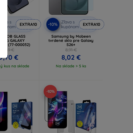
ľava s
Zľava s
-10%
EXTRA10
EXTRA10
kupónom
kupónom
box OB GLASS
Samsung by Mobeen
SUNG GALAXY
tvrdené sklo pre Galaxy
EAR (77-000032)
S26+
21,89 €
8,91 €
9,70 €
8,02 €
ý kus na sklade
Na sklade > 5 ks
-10%