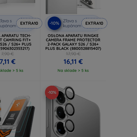
ľava s
Zľava s
-10%
EXTRA10
EXTRA10
kupónom
kupónom
 APARATU TECH-
OSŁONA APARATU RINGKE
T CAMRING FIT+
CAMERA FRAME PROTECTOR
S26 / S26+ PLUS
2-PACK GALAXY S26 / S26+
(5906302353217)
PLUS BLACK (8800328815407)
7,90 €
17,90 €
7,11 €
16,11 €
klade > 5 ks
Na sklade > 5 ks
-10%