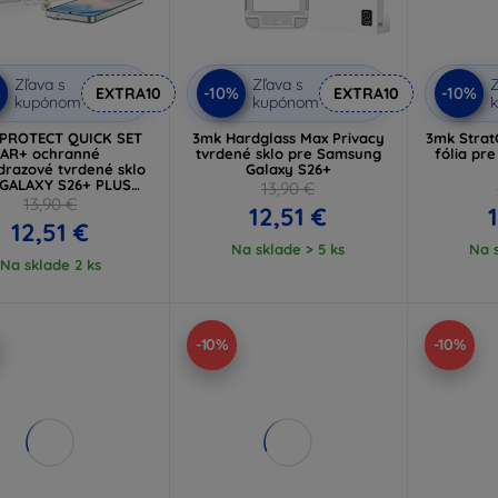
Zľava s
Zľava s
Z
%
-10%
-10%
EXTRA10
EXTRA10
kupónom
kupónom
-PROTECT QUICK SET
3mk Hardglass Max Privacy
3mk Strat
AR+ ochranné
tvrdené sklo pre Samsung
fólia pr
drazové tvrdené sklo
Galaxy S26+
 GALAXY S26+ PLUS
13,90 €
ne (5906302390854)
13,90 €
12,51 €
12,51 €
Na sklade > 5 ks
Na s
Na sklade 2 ks
-10%
-10%