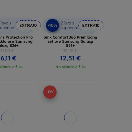
ľava s
Zľava s
-10%
EXTRA10
EXTRA10
kupónom
kupónom
ns Protection Pro
3mk ComfortDuo Priehľadný
sklo pre Samsung
set pre Samsung Galaxy
alaxy S26+
S26+
17,90 €
13,90 €
16,11 €
12,51 €
klade > 5 ks
Na sklade > 5 ks
-19%