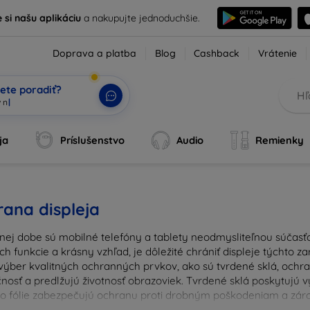
e si našu aplikáciu
a nakupujte jednoduchšie.
Doprava a platba
Blog
Cashback
Vrátenie
ete poradiť?
tv
|
ja
Príslušenstvo
Audio
Remienky
ana displeja
nej dobe sú mobilné telefóny a tablety neodmysliteľnou súčasťo
ich funkcie a krásny vzhľad, je dôležité chrániť displeje týchto 
výber kvalitných ochranných prvkov, ako sú tvrdené sklá, ochrann
nosť a predlžujú životnosť obrazoviek. Tvrdené sklá poskytujú
 čo fólie zabezpečujú ochranu proti drobným poškodeniam a zárov
u ochranu pre váš prístroj a chráňte svoje investície pred ka