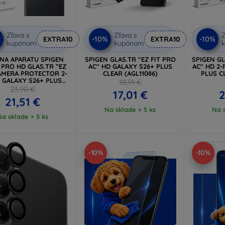
Zľava s
Zľava s
Z
%
-10%
-10%
EXTRA10
EXTRA10
kupónom
kupónom
NA APARATU SPIGEN
SPIGEN GLAS.TR "EZ FIT PRO
SPIGEN GL
 PRO HD GLAS.TR ”EZ
AC" HD GALAXY S26+ PLUS
AC" HD 2-
CAMERA PROTECTOR 2-
CLEAR (AGL11086)
PLUS C
 GALAXY S26+ PLUS
18,91 €
LACK (AGL11088)
23,90 €
17,01 €
2
21,51 €
Na sklade > 5 ks
Na s
Na sklade > 5 ks
-10%
-10%