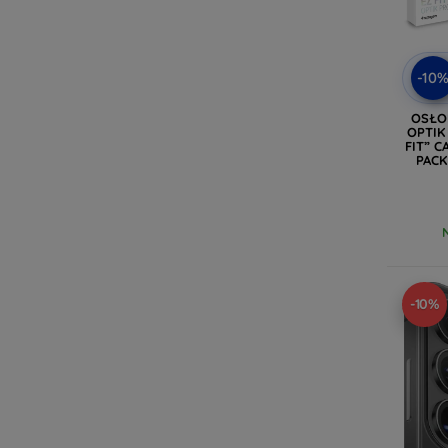
-10
OSŁO
OPTIK
FIT” 
PACK
B
-10%