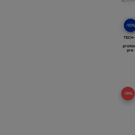
-10
TECH
protio
pre
čier
-19%