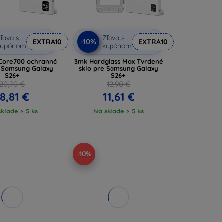
ľava s
Zľava s
-10%
EXTRA10
EXTRA10
kupónom
kupónom
Core700 ochranná
3mk Hardglass Max Tvrdené
e Samsung Galaxy
sklo pre Samsung Galaxy
S26+
S26+
20,90 €
12,90 €
18,81 €
11,61 €
klade > 5 ks
Na sklade > 5 ks
-10%