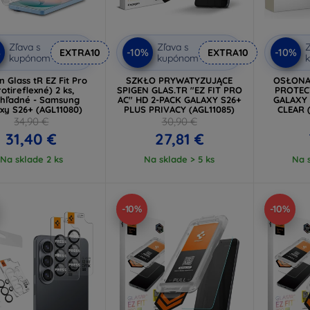
Zľava s
Zľava s
Z
%
-10%
-10%
EXTRA10
EXTRA10
kupónom
kupónom
n Glass tR EZ Fit Pro
SZKŁO PRYWATYZUJĄCE
OSŁONA
rotireflexné) 2 ks,
SPIGEN GLAS.TR "EZ FIT PRO
PROTEC
ehľadné - Samsung
AC" HD 2-PACK GALAXY S26+
GALAXY 
xy S26+ (AGL11080)
PLUS PRIVACY (AGL11085)
CLEAR 
34,90 €
30,90 €
31,40 €
27,81 €
Na sklade 2 ks
Na sklade > 5 ks
Na s
-10%
-10%