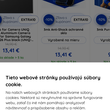
Zľava s
Zľava s
Z
%
-10%
-10%
EXTRA10
EXTRA10
kupónom
kupónom
s for Camera UNIQ
3mk Anti-Shock ochranné
3mk Pur
x Aluminium Camera
sklo
for Samsung Galaxy
 26 Plus black (UNIQ-
Vyrobené na mieru
Vyrob
26-26P-ALENSBLK)
14,90 €
14,90 €
13,41 €
13,41 €
Na sklade > 5 ks
Na sklade > 5 ks
Na s
-10%
-10%
Tieto webové stránky používajú súbory
cookie.
Na našich webových stránkach používame súbory
cookies. Niektoré sú nevyhnutné na správne fungovanie
webu, zatiaľ čo iné nám pomáhajú analyzovať
návštevnosť a prispôsobenie obsahu a reklám.