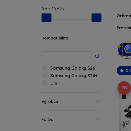
produk
6.9
-
36.9
Eur
svoje z
Ochran
Pre sm
Kompatibilita
Samsung Galaxy S26
Od
Samsung Galaxy S26+
Uni
-10%
Výrobca
Farba