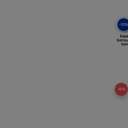
-10
Expe
Samsu
Sam
-10%