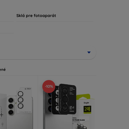
, že každý zákazník nájde ideálnu ochranu pre
Sklá pre fotoaparát
ené
-10%