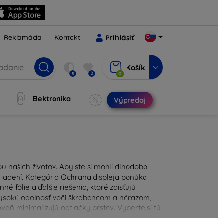
Reklamácia
Kontakt
Prihlásiť
Košík
0
0
0
Elektronika
Výpredaj
u našich životov. Aby ste si mohli dlhodobo
zariadení. Kategória Ochrana displeja ponúka
é fólie a ďalšie riešenia, ktoré zaisťujú
 vysokú odolnosť voči škrabancom a nárazom,
eň minimalizujú odtlačky prstov. Vyberte si tú
ždodennými nástrahami. Naša ponuka zahŕňa