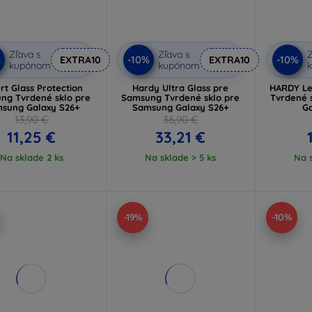
Zľava s
Zľava s
Z
%
-10%
-10%
EXTRA10
EXTRA10
kupónom
kupónom
rt Glass Protection
Hardy Ultra Glass pre
HARDY Le
ng Tvrdené sklo pre
Samsung Tvrdené sklo pre
Tvrdené 
sung Galaxy S26+
Samsung Galaxy S26+
G
13,90 €
36,90 €
11,25 €
33,21 €
Na sklade 2 ks
Na sklade > 5 ks
Na s
-19%
-10%