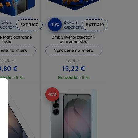
ľava s
Zľava s
-10%
EXTRA10
EXTRA10
kupónom
kupónom
e Matt ochranné
3mk Silverprotection+
sklo
ochranné sklo
ené na mieru
Vyrobené na mieru
10,90 €
16,90 €
9,80 €
15,22 €
klade > 5 ks
Na sklade > 5 ks
-10%