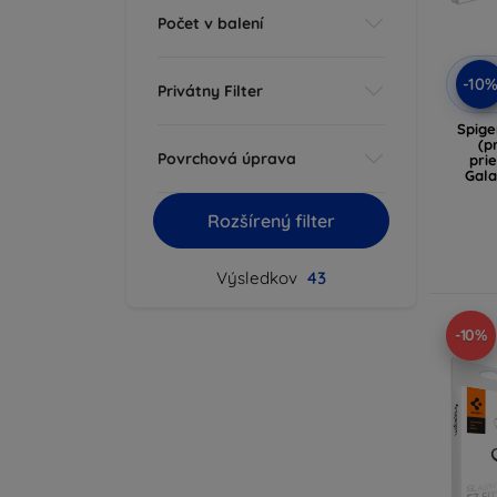
Počet v balení
-10
Privátny Filter
Spige
(p
Povrchová úprava
pri
Gala
Rozšírený filter
Výsledkov
43
-10%