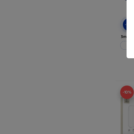
-10
3mk H
Vy
-10%