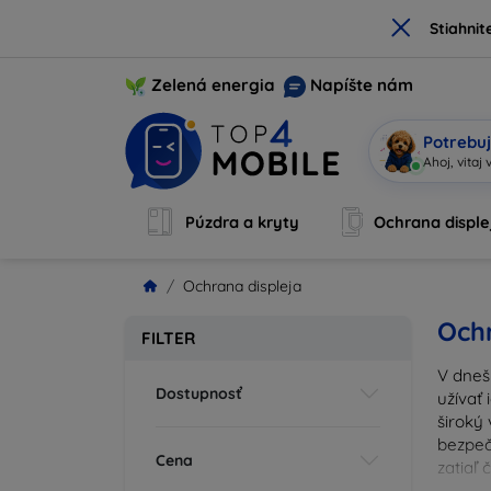
×
Stiahnit
Zelená energia
Napíšte nám
Potrebuj
Som Mobi, 
Púzdra a kryty
Ochrana disple
Ochrana displeja
Ochr
FILTER
V dneš
Dostupnosť
užívať 
široký 
bezpeč
Cena
zatiaľ
správn