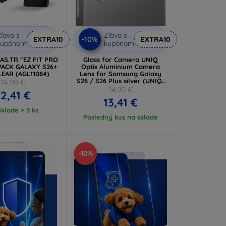
ľava s
Zľava s
-10%
EXTRA10
EXTRA10
kupónom
kupónom
AS.TR "EZ FIT PRO
Glass for Camera UNIQ
PACK GALAXY S26+
Optix Aluminium Camera
LEAR (AGL11084)
Lens for Samsung Galaxy
S26 / S26 Plus silver (UNIQ-
24,90 €
GS26-26P-ALENSSIL)
14,90 €
2,41 €
13,41 €
klade > 5 ks
Posledný kus na sklade
-10%