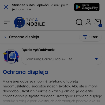
×
Stiahnite si našu aplikáciu
a nakupujte
jednoduchšie.
0
Ochrana displeja
Filter
Rýchle vyhľadávanie
Samsung Galaxy Tab A7 Lite
Ochrana displeja
V dnešnej dobe sú mobilné telefóny a tablety
neodmysliteľnou súčasťou našich životov. Aby ste si mohli
dlhodobo užívať ich funkcie a krásny vzhľad, je dôležité
chrániť displeje týchto zariadení. Kategória Ochrana displeja
ponúka široký výber kvalitných ochranných prvkov, ako sú