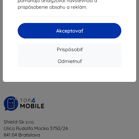
pomáhajú analyzovať návštevnosť a
21,51 €
prispôsobenie obsahu a reklám.
Na sklade > 5 ks
Akceptovať
Prispôsobiť
1
-
5
z celkom
5
.
Odmietnuť
«
1
»
Shield-Sk s.r.o.
Ulica Rudolfa Mocka 3750/2A
841 04 Bratislava