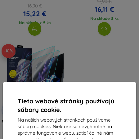
17,90 €
16,90 €
16,11 €
15,22 €
Na sklade 3 ks
Na sklade > 5 ks
-10%
Tieto webové stránky používajú
Zľava s
súbory cookie.
-10%
EXTRA10
kupónom
Na našich webových stránkach používame
3mk Hardy Fusion Hybrid tvrdené
súbory cookies. Niektoré sú nevyhnutné na
sklo pre Samsung Galaxy Tab A7
Lite
správne fungovanie webu, zatiaľ čo iné nám
23,90 €