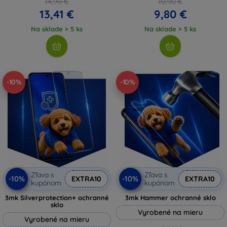
14,90 €
10,90 €
13,41 €
9,80 €
Na sklade > 5 ks
Na sklade > 5 ks
-10%
-10%
Zľava s
Zľava s
-10%
-10%
EXTRA10
EXTRA10
kupónom
kupónom
3mk Silverprotection+ ochranné
3mk Hammer ochranné sklo
sklo
Vyrobené na mieru
Vyrobené na mieru