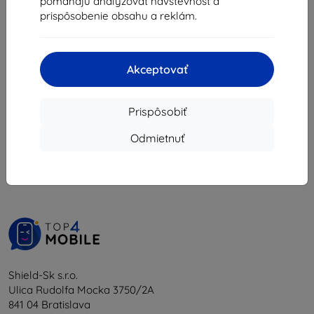
pomáhajú analyzovať návštevnosť a
21,51 €
prispôsobenie obsahu a reklám.
Na sklade > 5 ks
Akceptovať
Prispôsobiť
1
-
5
z celkom
5
.
Odmietnuť
«
1
»
Shield-Sk s.r.o.
Ulica Rudolfa Mocka 3750/2A
841 04 Bratislava