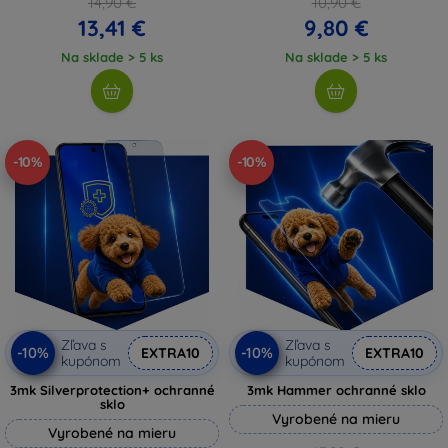
14,90 €
10,90 €
13,41 €
9,80 €
Na sklade > 5 ks
Na sklade > 5 ks
-10%
-10%
Zľava s
Zľava s
-10%
-10%
EXTRA10
EXTRA10
kupónom
kupónom
3mk Silverprotection+ ochranné
3mk Hammer ochranné sklo
sklo
Vyrobené na mieru
Vyrobené na mieru