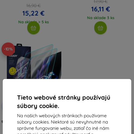
17,90 €
16,90 €
16,11 €
15,22 €
Na sklade 3 ks
Na sklade > 5 ks
-10%
Tieto webové stránky používajú
Zľava s
súbory cookie.
-10%
EXTRA10
kupónom
Na našich webových stránkach používame
3mk Hardy Fusion hybridné
súbory cookies. Niektoré sú nevyhnutné na
tvrdené sklo pre Samsung Galaxy
Tab S6
správne fungovanie webu, zatiaľ čo iné nám
23,90 €