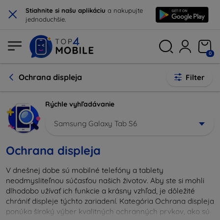
×
Stiahnite si našu aplikáciu
a nakupujte
jednoduchšie.
0
Ochrana displeja
Filter
Rýchle vyhľadávanie
Samsung Galaxy Tab S6
Ochrana displeja
V dnešnej dobe sú mobilné telefóny a tablety
neodmysliteľnou súčasťou našich životov. Aby ste si mohli
dlhodobo užívať ich funkcie a krásny vzhľad, je dôležité
chrániť displeje týchto zariadení. Kategória Ochrana displeja
ponúka široký výber kvalitných ochranných prvkov, ako sú