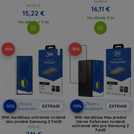
17,90 €
16,90 €
16,11 €
15,22 €
Na sklade 3 ks
Na sklade > 5 ks
-10%
-10%
Zľava s
Zľava s
-10%
-10%
EXTRA10
EXTRA10
kupónom
kupónom
3MK HardGlass ochranné tvrdené
3MK HardGlass Max predné
sklo predné Samsung Z Fold5
čierne fullscreen tvrdené
ochranné sklo pre Samsung Z
7,90 €
Fold5