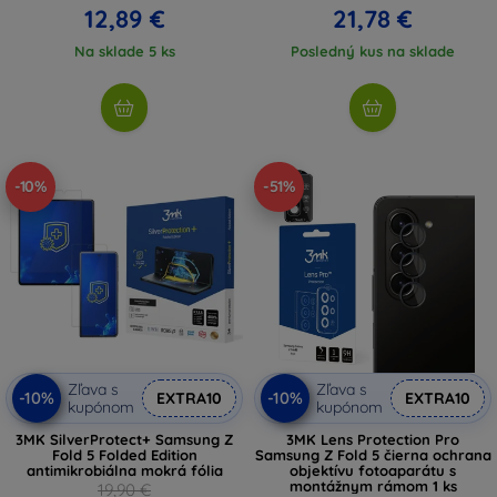
12,89 €
21,78 €
Na sklade 5 ks
Posledný kus na sklade
-10%
-51%
Zľava s
Zľava s
-10%
-10%
EXTRA10
EXTRA10
kupónom
kupónom
3MK SilverProtect+ Samsung Z
3MK Lens Protection Pro
Fold 5 Folded Edition
Samsung Z Fold 5 čierna ochrana
antimikrobiálna mokrá fólia
objektívu fotoaparátu s
montážnym rámom 1 ks
19,90 €