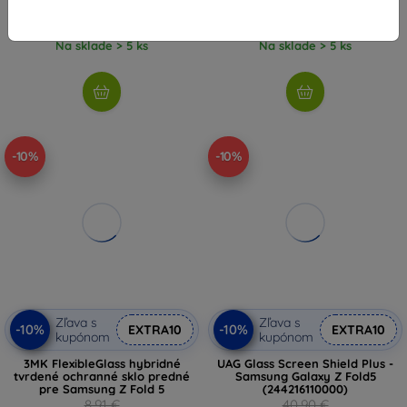
7,11 €
8,92 €
Na sklade > 5 ks
Na sklade > 5 ks
-10%
-10%
Zľava s
Zľava s
-10%
-10%
EXTRA10
EXTRA10
kupónom
kupónom
3MK FlexibleGlass hybridné
UAG Glass Screen Shield Plus -
tvrdené ochranné sklo predné
Samsung Galaxy Z Fold5
pre Samsung Z Fold 5
(244216110000)
8,91 €
40,90 €