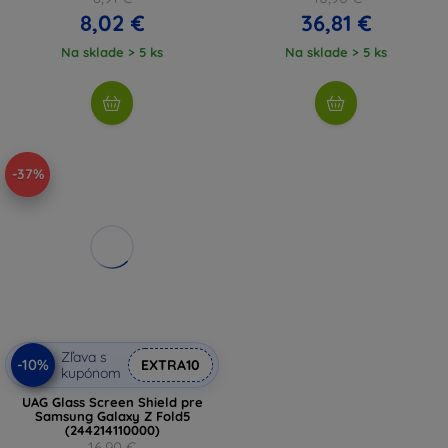
8,02 €
36,81 €
Na sklade > 5 ks
Na sklade > 5 ks
-37%
Zľava s
-10%
EXTRA10
kupónom
UAG Glass Screen Shield pre
Samsung Galaxy Z Fold5
(244214110000)
16,90 €