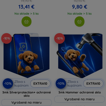
14,90 €
10,90 €
13,41 €
9,80 €
Na sklade > 5 ks
Na sklade > 5 ks
-10%
-10%
Zľava s
Zľava s
-10%
-10%
EXTRA10
EXTRA10
kupónom
kupónom
3mk Silverprotection+ ochranné
3mk Hammer ochranné sklo
sklo
Vyrobené na mieru
Vyrobené na mieru