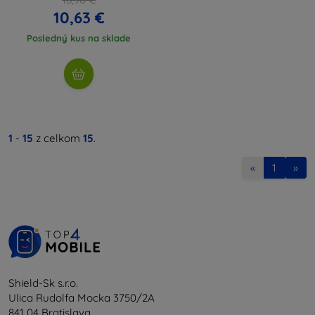
10,63 €
Posledný kus na sklade
1
-
15
z celkom
15
.
«
1
»
Shield-Sk s.r.o.
Ulica Rudolfa Mocka 3750/2A
841 04 Bratislava