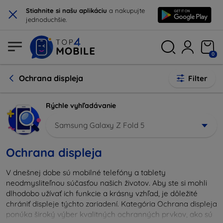
×
Stiahnite si našu aplikáciu
a nakupujte
jednoduchšie.
0
Ochrana displeja
Filter
Rýchle vyhľadávanie
Samsung Galaxy Z Fold 5
Ochrana displeja
V dnešnej dobe sú mobilné telefóny a tablety
neodmysliteľnou súčasťou našich životov. Aby ste si mohli
dlhodobo užívať ich funkcie a krásny vzhľad, je dôležité
chrániť displeje týchto zariadení. Kategória Ochrana displeja
ponúka široký výber kvalitných ochranných prvkov, ako sú