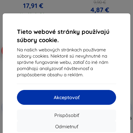
9,90 €
17,91 €
4,87 €
Na sklade 2 ks
Posledný kus na sklade
Tieto webové stránky používajú
súbory cookie.
Na našich webových stránkach používame
-10%
-10%
súbory cookies. Niektoré sú nevyhnutné na
správne fungovanie webu, zatiaľ čo iné nám
pomáhajú analyzovať návštevnosť a
prispôsobenie obsahu a reklám.
Akceptovať
Zľava s
Zľava s
-10%
-10%
EXTRA10
EXTRA10
kupónom
kupónom
Prispôsobiť
3MK Lens Protect Samsung Z
3MK Folia ARC+ Samsung Z Fold 5
Fold 5 (predná strana) ochrana
(predná) ochranná fólia na celý
Odmietnuť
šošovky fotoaparátu 4 ks
displej
7,90 €
9,90 €