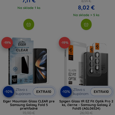
7,11 €
8,91 €
8,02 €
Na sklade 1 ks
Na sklade > 5 ks
-19%
-19%
Zľava s
Zľava s
-10%
-10%
EXTRA10
EXTRA10
kupónom
kupónom
Eiger Mountain Glass CLEAR pre
Spigen Glass tR EZ Fit Optik Pro 2
Samsung Galaxy Fold 5
ks, čierne - Samsung Galaxy Z
priehľadné
Fold5 (AGL06524)
15,90 €
26,90 €