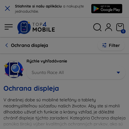
×
Stiahnite si našu aplikáciu
a nakupujte
jednoduchšie.
0
Ochrana displeja
Filter
Rýchle vyhľadávanie
Suunto Race All
Ochrana displeja
V dnešnej dobe sú mobilné telefóny a tablety
neodmysliteľnou súčasťou našich životov. Aby ste si mohli
dlhodobo užívať ich funkcie a krásny vzhľad, je dôležité
chrániť displeje týchto zariadení. Kategória Ochrana displeja
ponúka široký výber kvalitných ochranných prvkov, ako sú