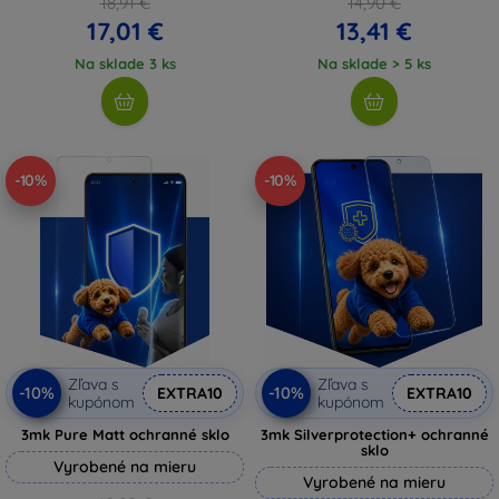
18,91 €
14,90 €
17,01 €
13,41 €
Na sklade 3 ks
Na sklade > 5 ks
-10%
-10%
Zľava s
Zľava s
-10%
-10%
EXTRA10
EXTRA10
kupónom
kupónom
3mk Pure Matt ochranné sklo
3mk Silverprotection+ ochranné
sklo
Vyrobené na mieru
Vyrobené na mieru