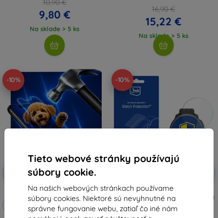
10,90 €
16,90 €
9,80 €
15,22 €
Na sklade > 5 ks
Na sklade > 5 ks
-10%
-10%
Tieto webové stránky používajú
Zľava s
Zľava s
súbory cookie.
-10%
-10%
EXTRA10
EXTRA10
kupónom
kupónom
Na našich webových stránkach používame
3mk Hammer ochranné sklo
3mk Watch Protection hybridné
súbory cookies. Niektoré sú nevyhnutné na
tvrdené sklo pre Suunto Race All
Vyrobené na mieru
(49mm)
správne fungovanie webu, zatiaľ čo iné nám
8,91 €