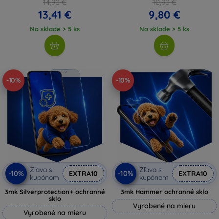
14,90 €
10,90 €
13,41 €
9,80 €
Na sklade > 5 ks
Na sklade > 5 ks
-10%
-10%
Zľava s
Zľava s
-10%
-10%
EXTRA10
EXTRA10
kupónom
kupónom
3mk Silverprotection+ ochranné
3mk Hammer ochranné sklo
sklo
Vyrobené na mieru
Vyrobené na mieru