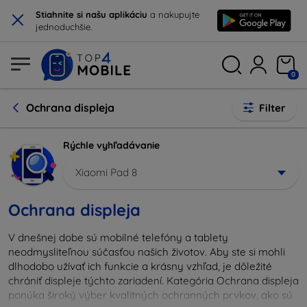
×
Stiahnite si našu aplikáciu
a nakupujte
jednoduchšie.
0
Ochrana displeja
Filter
Rýchle vyhľadávanie
Xiaomi Pad 8
Ochrana displeja
V dnešnej dobe sú mobilné telefóny a tablety
neodmysliteľnou súčasťou našich životov. Aby ste si mohli
dlhodobo užívať ich funkcie a krásny vzhľad, je dôležité
chrániť displeje týchto zariadení. Kategória Ochrana displeja
ponúka široký výber kvalitných ochranných prvkov, ako sú