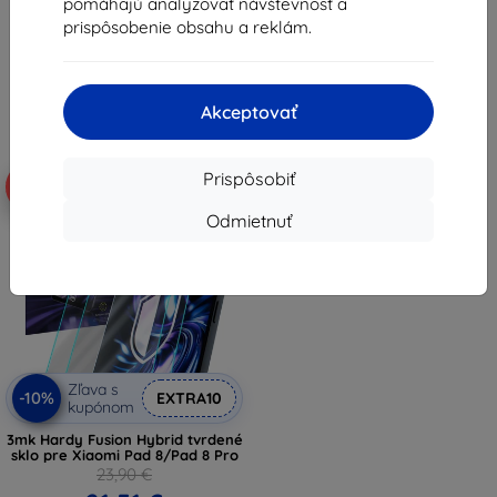
pomáhajú analyzovať návštevnosť a
14,32 €
17,91 €
prispôsobenie obsahu a reklám.
Na sklade > 5 ks
Na sklade > 5 ks
Akceptovať
Prispôsobiť
-10%
Odmietnuť
Zľava s
-10%
EXTRA10
kupónom
3mk Hardy Fusion Hybrid tvrdené
sklo pre Xiaomi Pad 8/Pad 8 Pro
23,90 €