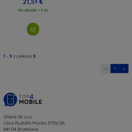
21,51 €
Na sklade > 5 ks
1
-
9
z celkom
9
.
«
1
»
Shield-Sk s.r.o.
Ulica Rudolfa Mocka 3750/2A
841 04 Bratislava