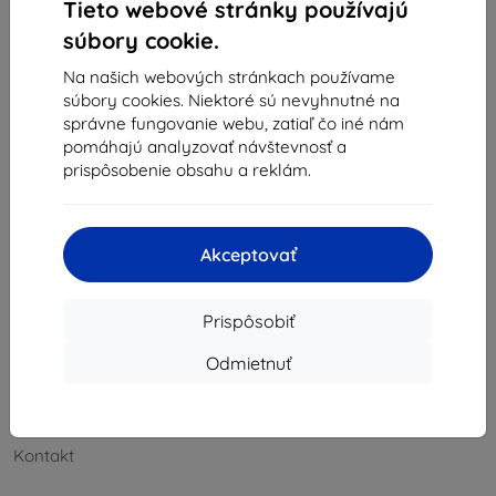
Napíšte nám
Tieto webové stránky používajú
súbory cookie.
Pondelok až piatok:
Online
8:00 - 16:00
Na našich webových stránkach používame
súbory cookies. Niektoré sú nevyhnutné na
Sobota a nedeľa:
správne fungovanie webu, zatiaľ čo iné nám
Offline
pomáhajú analyzovať návštevnosť a
prispôsobenie obsahu a reklám.
Nakupovanie
Akceptovať
Doprava a platba
Blog
Prispôsobiť
Cashback
Odmietnuť
Vrátenie
Reklamácia
Kontakt