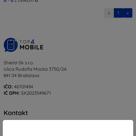
0
-
0
z celkom
0
.
«
1
»
Shield-Sk s.r.o.
Ulica Rudolfa Mocka 3750/2A
841 04 Bratislava
IČO:
46701494
IČ DPH:
SK2023549671
Kontakt
info@top4mobile.eu