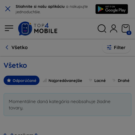
×
Stiahnite si našu aplikáciu
a nakupujte
jednoduchšie.
0
Všetko
Filter
Všetko
Odporúčané
Najpredávanejšie
Lacné
Drahé
Momentálne daná kategória neobsahuje žiadne
tovary.