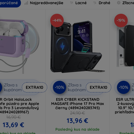
porúčané
Najpredávanejšie
Lacné
Drahé
Zľacn
-44%
-19%
Zľava s
Zľava s
Z
%
-10%
-10%
EXTRA10
EXTRA10
kupónom
kupónom
R Orbit HaloLock
ESR CYBER KICKSTAND
ESR ULTR
fe púzdro pre Apple
MAGSAFE iPhone 17 Pro Max
2-kusový
ds Pro 3 Levanduľový
čierny (4894240283745)
10.9” 10
(4894240289167)
priehľadn
24,90 €
16,90 €
13,96 €
13,69 €
1
Posledný kus na sklade
edný kus na sklade
Posledn