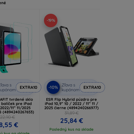
ené
-19%
ľava s
Zľava s
-10%
EXTRA10
EXTRA10
kupónom
kupónom
AFIT tvrdené sklo
ESR Flip Hybrid púzdro pre
 balíček pre iPad
iPad 10,9” 10 / 2022 / 11” 11 /
/2022/11” 11/2025
2025 čierne (4894240266977)
é (4894240267653)
31,89 €
22,90 €
25,84 €
8,55 €
Posledný kus na sklade
ý kus na sklade