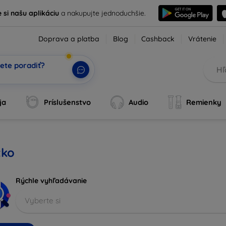
e si našu aplikáciu
a nakupujte jednoduchšie.
Doprava a platba
Blog
Cashback
Vrátenie
ete poradiť?
tvoj A
|
ja
Príslušenstvo
Audio
Remienky
tko
Rýchle vyhľadávanie
Vyberte si