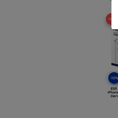
-54%
-10
ESR 
iPhone
čier