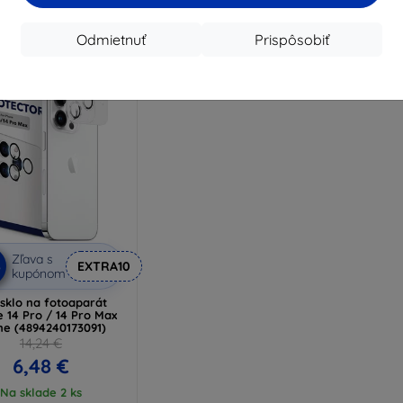
Odmietnuť
Prispôsobiť
Zľava s
%
EXTRA10
kupónom
sklo na fotoaparát
 14 Pro / 14 Pro Max
ne (4894240173091)
14,24 €
6,48 €
Na sklade 2 ks