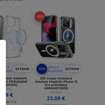
-28%
ľava s
Zľava s
-10%
EXTRA10
EXTRA10
kupónom
kupónom
ALOLOCK MAGSAFE
ESR Classic Kickstand
 PLUS PRIEHĽADNÉ
Halolock MagSafe iPhone 15
94240173411)
Pro priehľadné
(4894240176535)
19,37 €
30,65 €
9,89 €
22,08 €
sklade 2 ks
Na sklade 4 ks