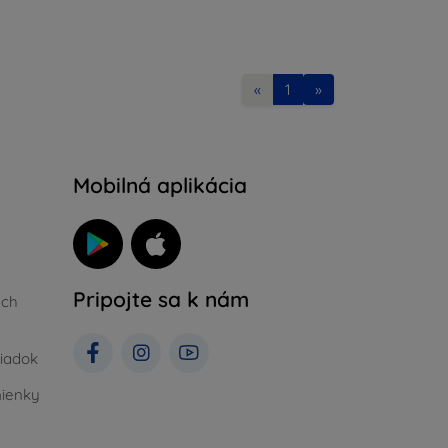
«
1
»
Mobilná aplikácia
Pripojte sa k nám
ých
iadok
ienky