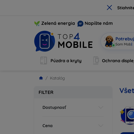
×
Stiahnit
Zelená energia
Napíšte nám
Potrebuj
Som Mobi, 
Púzdra a kryty
Ochrana disple
Katalóg
Vše
FILTER
Dostupnosť
Cena