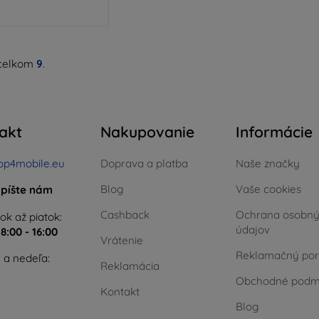
celkom
9
.
akt
Nakupovanie
Informácie
op4mobile.eu
Doprava a platba
Naše značky
Blog
Vaše cookies
píšte nám
Cashback
Ochrana osobn
ok až piatok:
údajov
e
8:00 - 16:00
Vrátenie
Reklamačný por
 a nedeľa:
Reklamácia
Obchodné podm
Kontakt
Blog