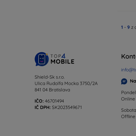
1
-
9
z 
Kont
info@t
Shield-Sk s.r.o.
Na
Ulica Rudolfa Mocka 3750/2A
841 04 Bratislava
Pondel
Onlin
IČO:
46701494
IČ DPH:
SK2023549671
Sobota
Offline