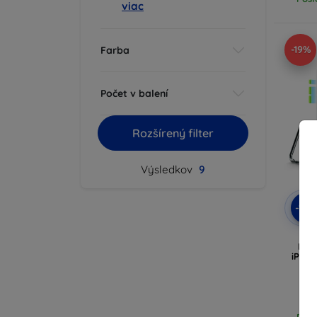
viac
-19%
Farba
Počet v balení
Rozšírený filter
Výsledkov
9
-10
ES
Hal
iPhon
siv
Posl