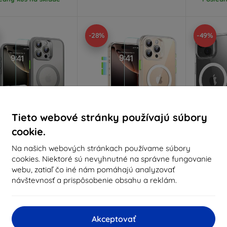
-28%
-49%
Tieto webové stránky používajú súbory
cookie.
Zľava s
Zľava s
Z
Na našich webových stránkach používame súbory
%
-10%
-10%
EXTRA10
EXTRA10
kupónom
kupónom
cookies. Niektoré sú nevyhnutné na správne fungovanie
webu, zatiaľ čo iné nám pomáhajú analyzovať
R Classic Pro Set
ESR Classic Pro set HaloLock
ESR CH H
oLock MagSafe pre
MagSafe púzdro pre iPhone
IPHONE 15
návštevnosť a prispôsobenie obsahu a reklám.
e 16 Pro Max, matná
16 Pro Clear
(48
á (4894240230091)
(4894240221877)
15,90 €
14,90 €
12,89 €
10,73 €
Akceptovať
Na 
edný kus na sklade
Posledný kus na sklade