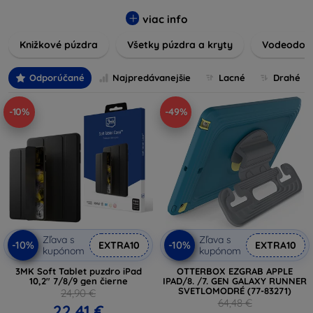
vynikajúcu ochranu pred poškodením, škrabancami a
nárazmi, pričom zohľadňujú aj estetické a praktické
viac info
požiadavky používateľov.
Knižkové púzdra
Všetky púzdra a kryty
Vodeodoln
Vyberte si z rôznych materiálov, farieb a dizajnov, aby ste
našli ten pravý doplnok pre vaše zariadenie. Naše púzdra a
Odporúčané
Najpredávanejšie
Lacné
Drahé
kryty sú nielen praktické, ale aj módne, takže sa stanú
neoddeliteľnou súčasťou vášho každodenného outfitu. Pre
-10%
-49%
milovníkov technológií alebo tých, ktorí chcú len ochrániť
svoju investíciu, sme tu práve pre vás.
Zľava s
Zľava s
-10%
-10%
EXTRA10
EXTRA10
kupónom
kupónom
3MK Soft Tablet puzdro iPad
OTTERBOX EZGRAB APPLE
10,2" 7/8/9 gen čierne
IPAD/8. /7. GEN GALAXY RUNNER
SVETLOMODRÉ (77-83271)
24,90 €
64,48 €
22,41 €