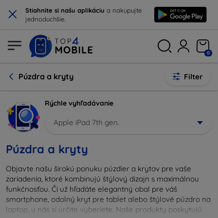
×
Stiahnite si našu aplikáciu
a nakupujte
jednoduchšie.
0
Púzdra a kryty
Filter
Rýchle vyhľadávanie
Apple iPad 7th gen.
Púzdra a kryty
Objavte našu širokú ponuku púzdier a krytov pre vaše
zariadenia, ktoré kombinujú štýlový dizajn s maximálnou
funkčnosťou. Či už hľadáte elegantný obal pre váš
smartphone, odolný kryt pre tablet alebo štýlové púzdro na
laptop, u nás si určite vyberiete. Naše produkty poskytujú