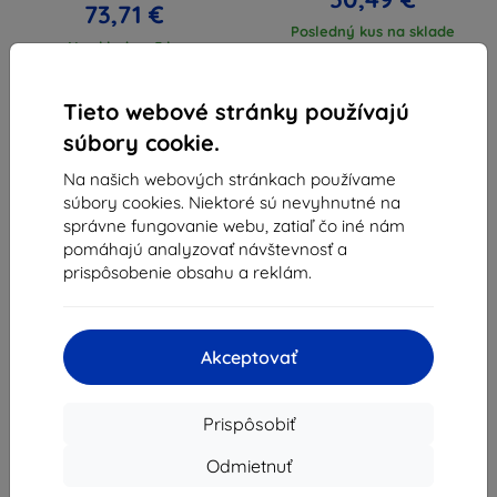
73,71 €
Posledný kus na sklade
Na sklade > 5 ks
Tieto webové stránky používajú
súbory cookie.
Na našich webových stránkach používame
súbory cookies. Niektoré sú nevyhnutné na
1
-
4
z celkom
4
.
správne fungovanie webu, zatiaľ čo iné nám
pomáhajú analyzovať návštevnosť a
«
1
»
prispôsobenie obsahu a reklám.
Akceptovať
Prispôsobiť
Shield-Sk s.r.o.
Ulica Rudolfa Mocka 3750/2A
Odmietnuť
841 04 Bratislava