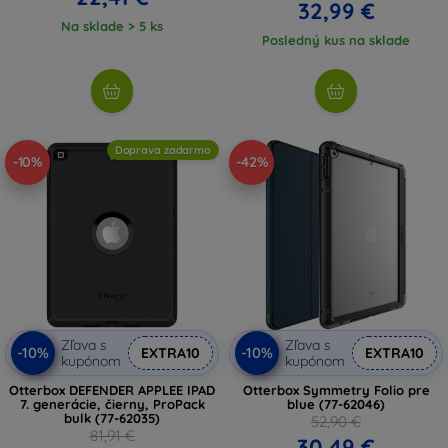
32,99 €
Na sklade > 5 ks
Posledný kus na sklade
Doprava zadarmo
-10%
-42%
Zľava s
Zľava s
-10%
-10%
EXTRA10
EXTRA10
kupónom
kupónom
Otterbox DEFENDER APPLEE IPAD
Otterbox Symmetry Folio pre
7. generácie, čierny, ProPack
blue (77-62046)
bulk (77-62035)
52,90 €
81,91 €
30,49 €