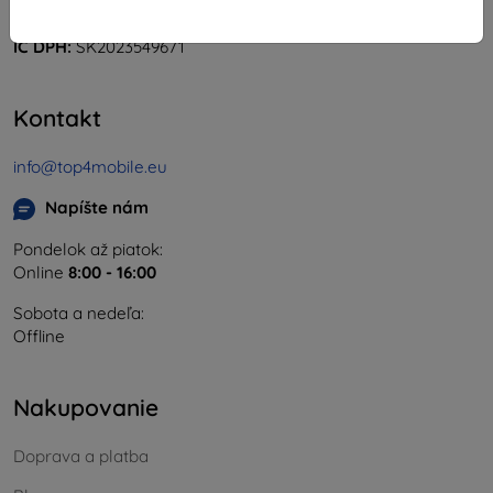
IČO:
46701494
IČ DPH:
SK2023549671
Kontakt
info@top4mobile.eu
Napíšte nám
Pondelok až piatok:
Online
8:00 - 16:00
Sobota a nedeľa:
Offline
Nakupovanie
Doprava a platba