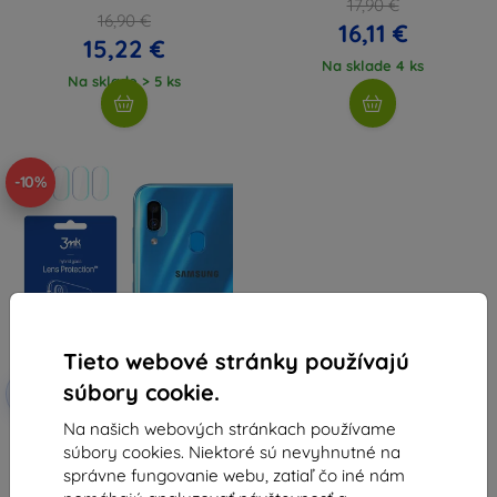
17,90 €
16,90 €
16,11 €
15,22 €
Na sklade 4 ks
Na sklade > 5 ks
-10%
Tieto webové stránky používajú
Zľava s
súbory cookie.
-10%
EXTRA10
kupónom
Na našich webových stránkach používame
3MK Samsung Galaxy A30 - 3mk
súbory cookies. Niektoré sú nevyhnutné na
Ochrana šošovky
7,90 €
správne fungovanie webu, zatiaľ čo iné nám