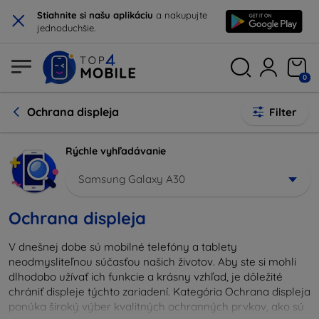
×
Stiahnite si našu aplikáciu
a nakupujte
jednoduchšie.
0
Ochrana displeja
Filter
Rýchle vyhľadávanie
Samsung Galaxy A30
Ochrana displeja
V dnešnej dobe sú mobilné telefóny a tablety
neodmysliteľnou súčasťou našich životov. Aby ste si mohli
dlhodobo užívať ich funkcie a krásny vzhľad, je dôležité
chrániť displeje týchto zariadení. Kategória Ochrana displeja
ponúka široký výber kvalitných ochranných prvkov, ako sú