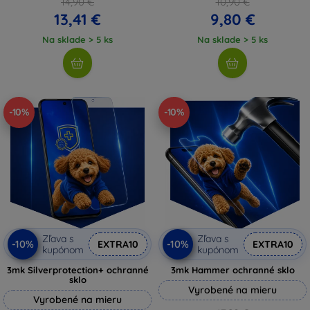
14,90 €
10,90 €
13,41 €
9,80 €
Na sklade > 5 ks
Na sklade > 5 ks
-10%
-10%
Zľava s
Zľava s
-10%
-10%
EXTRA10
EXTRA10
kupónom
kupónom
3mk Silverprotection+ ochranné
3mk Hammer ochranné sklo
sklo
Vyrobené na mieru
Vyrobené na mieru