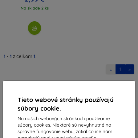
Na sklade 2 ks
1
-
1
z celkom
1
.
«
1
»
Tieto webové stránky používajú
súbory cookie.
Na našich webových stránkach používame
Shield-Sk s.r.o.
súbory cookies. Niektoré sú nevyhnutné na
Ulica Rudolfa Mocka 3750/2A
správne fungovanie webu, zatiaľ čo iné nám
841 04 Bratislava
pomáhajú analyzovať návštevnosť a