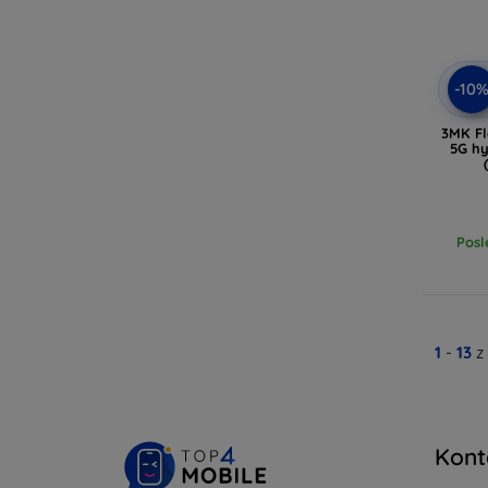
-10
3MK Fl
5G hy
Posl
1
-
13
z
Kont