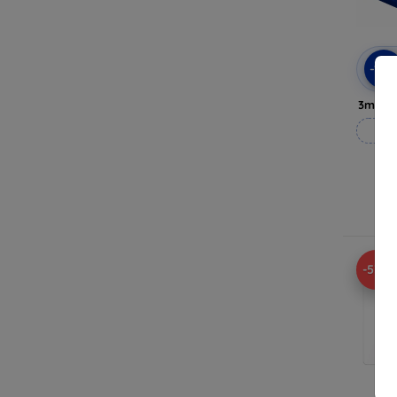
-10
3mk H
Vy
-53%