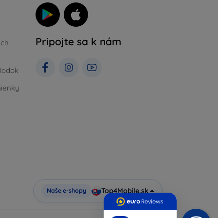
Pripojte sa k nám
ých
iadok
ienky
Top4Mobile.sk
Naše e-shopy