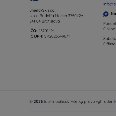
info@t
Shield-Sk s.r.o.
Na
Ulica Rudolfa Mocka 3750/2A
841 04 Bratislava
Pondel
Onlin
IČO:
46701494
IČ DPH:
SK2023549671
Sobota
Offline
©
2026
top4mobile.sk. Všetky práva vyhradené