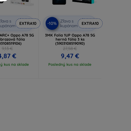
ľava s
Zľava s
-10%
EXTRA10
EXTRA10
kupónom
kupónom
 ARC+ Oppo A78 5G
3MK Folia 1UP Oppo A78 5G
brazová fólia
herná fólia 3 ks
03108519106)
(5903108519090)
9,13 €
27,58 €
4,87 €
9,47 €
ý kus na sklade
Posledný kus na sklade