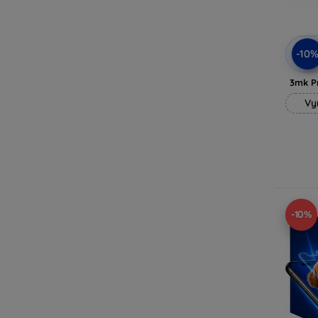
-10
3mk P
Vy
-10%