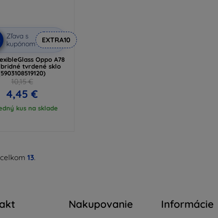
Zľava s
%
EXTRA10
kupónom
exibleGlass Oppo A78
bridné tvrdené sklo
(5903108519120)
10,15 €
4,45 €
edný kus na sklade
 celkom
13
.
akt
Nakupovanie
Informácie