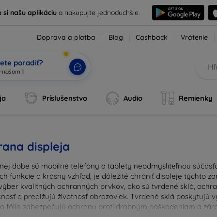
e si našu aplikáciu
a nakupujte jednoduchšie.
Doprava a platba
Blog
Cashback
Vrátenie
ete poradiť?
ja
Príslušenstvo
Audio
Remienky
ana displeja
nej dobe sú mobilné telefóny a tablety neodmysliteľnou súčasťo
ich funkcie a krásny vzhľad, je dôležité chrániť displeje týchto 
výber kvalitných ochranných prvkov, ako sú tvrdené sklá, ochrann
nosť a predlžujú životnosť obrazoviek. Tvrdené sklá poskytujú
 čo fólie zabezpečujú ochranu proti drobným poškodeniam a zárov
u ochranu pre váš prístroj a chráňte svoje investície pred ka