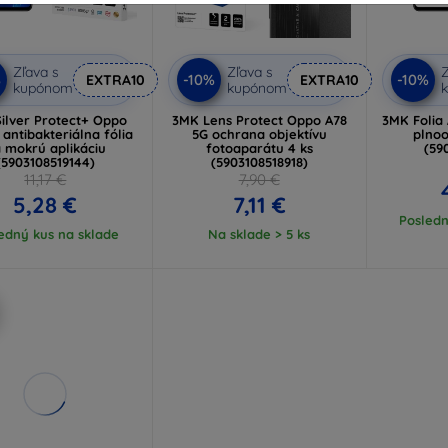
Zľava s
Zľava s
Z
%
-10%
-10%
EXTRA10
EXTRA10
kupónom
kupónom
ilver Protect+ Oppo
3MK Lens Protect Oppo A78
3MK Folia
 antibakteriálna fólia
5G ochrana objektívu
plnoo
 mokrú aplikáciu
fotoaparátu 4 ks
(59
(5903108519144)
(5903108518918)
11,17 €
7,90 €
5,28 €
7,11 €
Posledn
edný kus na sklade
Na sklade > 5 ks