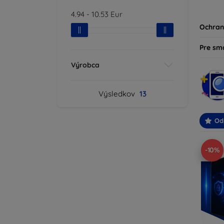
produk
4.94
-
10.53
Eur
svoje z
Ochran
Pre sm
Výrobca
Výsledkov
13
Od
-10%