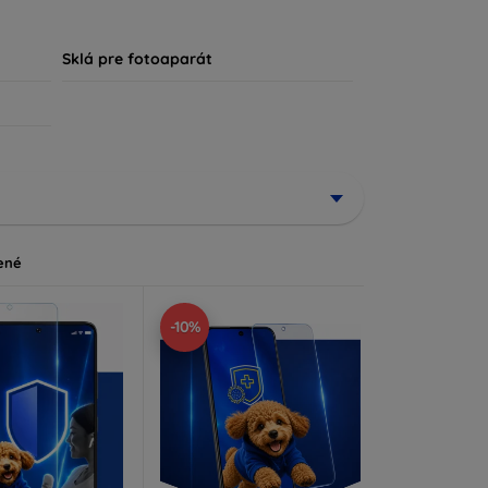
, že každý zákazník nájde ideálnu ochranu pre
Sklá pre fotoaparát
ené
-10%