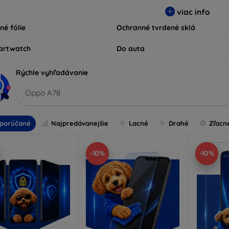
ty kompatibilné s rôznymi značkami a modelmi, čím zaručujeme
viac info
ariadenie.
né fólie
Ochranné tvrdené sklá
artwatch
Do auta
Rýchle vyhľadávanie
Oppo A78
porúčané
Najpredávanejšie
Lacné
Drahé
Zľacn
-10%
-10%