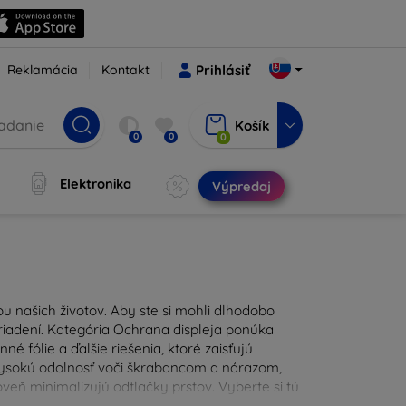
Reklamácia
Kontakt
Prihlásiť
Košík
0
0
0
Elektronika
Výpredaj
u našich životov. Aby ste si mohli dlhodobo
zariadení. Kategória Ochrana displeja ponúka
é fólie a ďalšie riešenia, ktoré zaisťujú
 vysokú odolnosť voči škrabancom a nárazom,
eň minimalizujú odtlačky prstov. Vyberte si tú
ždodennými nástrahami. Naša ponuka zahŕňa