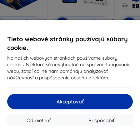
Zľava s
Zľava s
Z
%
-10%
-10%
EXTRA10
EXTRA10
kupónom
kupónom
ammer ochranné sklo
3MK SilverProtect+ Oppo
3MK Lens
Tieto webové stránky používajú súbory
A78 4G antimikrobiálna fólia
4G och
robené na mieru
s mokrým nanášaním
foto
cookie.
14,24 €
17,90 €
5,28 €
Na našich webových stránkach používame súbory
16,11 €
cookies. Niektoré sú nevyhnutné na správne fungovanie
Posledný kus na sklade
Na s
webu, zatiaľ čo iné nám pomáhajú analyzovať
Na sklade 4 ks
návštevnosť a prispôsobenie obsahu a reklám.
-10%
-47%
Akceptovať
Odmietnuť
Prispôsobiť