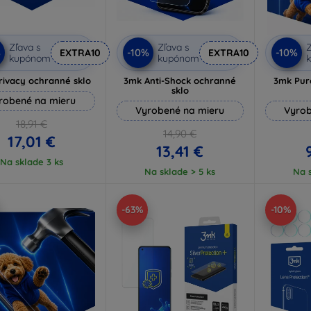
Zľava s
Zľava s
Z
%
-10%
-10%
EXTRA10
EXTRA10
kupónom
kupónom
rivacy ochranné sklo
3mk Anti-Shock ochranné
3mk Pur
sklo
robené na mieru
Vyrobené na mieru
Vyrob
18,91 €
14,90 €
17,01 €
13,41 €
Na sklade 3 ks
Na sklade > 5 ks
Na s
-63%
-10%