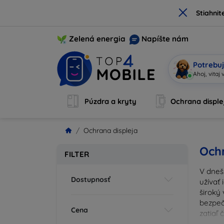
×
Stiahnit
Zelená energia
Napíšte nám
Potrebuj
Som Mo
|
Púzdra a kryty
Ochrana disple
Ochrana displeja
Ochr
FILTER
V dneš
Dostupnosť
užívať 
široký 
bezpeč
Cena
zatiaľ
správn