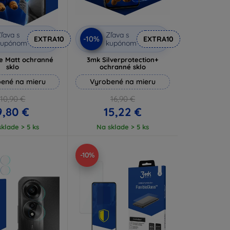
ľava s
Zľava s
-10%
EXTRA10
EXTRA10
kupónom
kupónom
e Matt ochranné
3mk Silverprotection+
sklo
ochranné sklo
ené na mieru
Vyrobené na mieru
10,90 €
16,90 €
9,80 €
15,22 €
klade > 5 ks
Na sklade > 5 ks
-10%