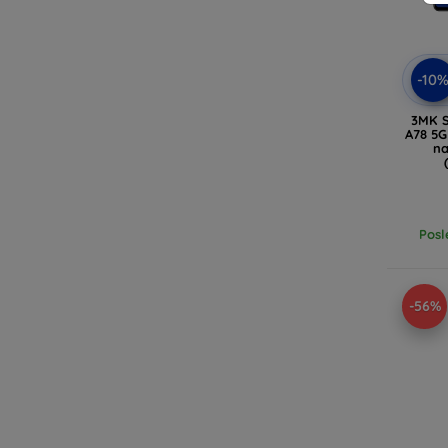
-10
3MK S
A78 5G
na
Posl
-56%