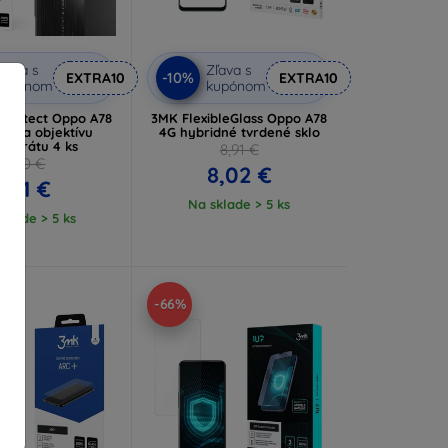
ľava s
Zľava s
-10%
EXTRA10
EXTRA10
kupónom
kupónom
 Protect Oppo A78
3MK FlexibleGlass Oppo A78
rana objektívu
4G hybridné tvrdené sklo
aparátu 4 ks
8,91 €
7,90 €
8,02 €
7,11 €
Na sklade > 5 ks
klade > 5 ks
-66%