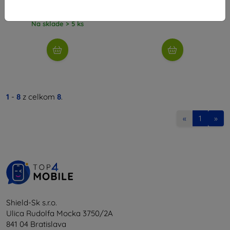
8,92 €
9,80 €
Na sklade > 5 ks
Na sklade > 5 ks
1
-
8
z celkom
8
.
«
1
»
Shield-Sk s.r.o.
Ulica Rudolfa Mocka 3750/2A
841 04 Bratislava