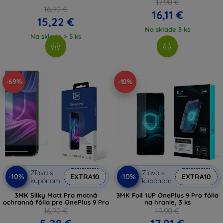
17,90 €
16,90 €
16,11 €
15,22 €
Na sklade 3 ks
Na sklade > 5 ks
-69%
-10%
Zľava s
Zľava s
-10%
-10%
EXTRA10
EXTRA10
kupónom
kupónom
3MK Silky Matt Pro matná
3MK Foil 1UP OnePlus 9 Pro fólia
ochranná fólia pre OnePlus 9 Pro
na hranie, 3 ks
16,90 €
19,90 €