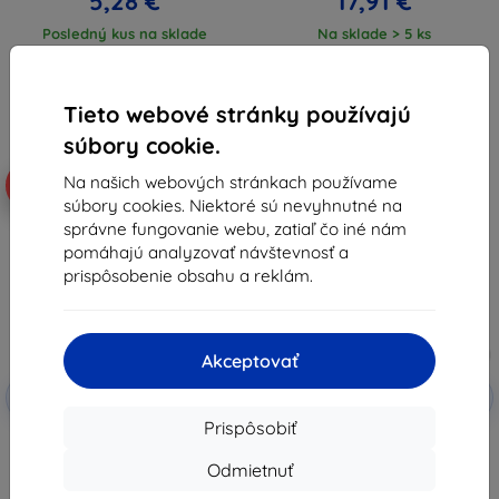
5,28 €
17,91 €
Posledný kus na sklade
Na sklade > 5 ks
Tieto webové stránky používajú
súbory cookie.
Na našich webových stránkach používame
-10%
-10%
súbory cookies. Niektoré sú nevyhnutné na
správne fungovanie webu, zatiaľ čo iné nám
pomáhajú analyzovať návštevnosť a
prispôsobenie obsahu a reklám.
Akceptovať
Zľava s
Zľava s
-10%
-10%
EXTRA10
EXTRA10
kupónom
kupónom
Prispôsobiť
3MK Silver Protect+ OnePlus 9
3MK Folia ARC+FS OnePlus 9 Pro
Pro mokro lepená
Fullscreen fólia
Odmietnuť
antimikrobiálna fólia
9,90 €
10,90 €