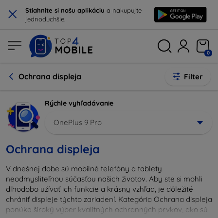
×
Stiahnite si našu aplikáciu
a nakupujte
jednoduchšie.
0
Ochrana displeja
Filter
Rýchle vyhľadávanie
OnePlus 9 Pro
Ochrana displeja
V dnešnej dobe sú mobilné telefóny a tablety
neodmysliteľnou súčasťou našich životov. Aby ste si mohli
dlhodobo užívať ich funkcie a krásny vzhľad, je dôležité
chrániť displeje týchto zariadení. Kategória Ochrana displeja
ponúka široký výber kvalitných ochranných prvkov, ako sú