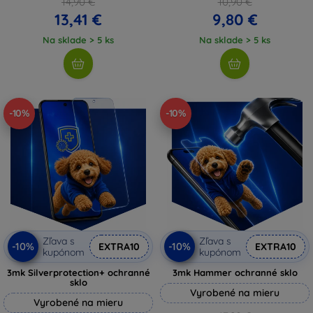
14,90 €
10,90 €
13,41 €
9,80 €
Na sklade > 5 ks
Na sklade > 5 ks
-10%
-10%
Zľava s
Zľava s
-10%
-10%
EXTRA10
EXTRA10
kupónom
kupónom
3mk Silverprotection+ ochranné
3mk Hammer ochranné sklo
sklo
Vyrobené na mieru
Vyrobené na mieru