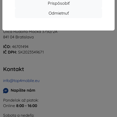
Prispôsobiť
Odmietnuť
Shield-Sk s.r.o.
Ulica Rudolfa Mocka 3750/2A
841 04 Bratislava
IČO:
46701494
IČ DPH:
SK2023549671
Kontakt
info@top4mobile.eu
Napíšte nám
Pondelok až piatok:
Online
8:00 - 16:00
Sobota a nedeľa: