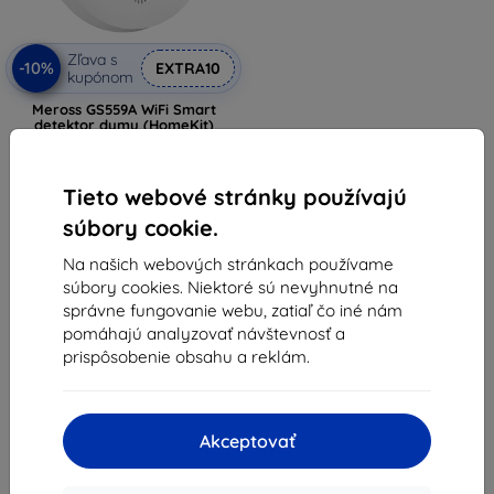
Zľava s
-10%
EXTRA10
kupónom
Meross GS559A WiFi Smart
detektor dymu (HomeKit)
30,90 €
27,81 €
Tieto webové stránky používajú
Na sklade > 5 ks
súbory cookie.
Na našich webových stránkach používame
súbory cookies. Niektoré sú nevyhnutné na
správne fungovanie webu, zatiaľ čo iné nám
pomáhajú analyzovať návštevnosť a
prispôsobenie obsahu a reklám.
1
-
5
z celkom
5
.
«
1
»
Akceptovať