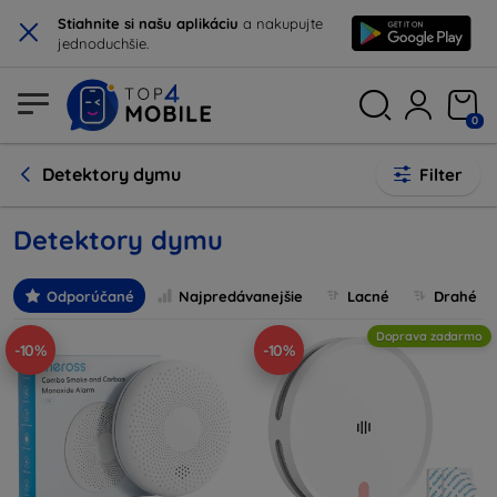
×
Stiahnite si našu aplikáciu
a nakupujte
jednoduchšie.
0
Detektory dymu
Filter
Detektory dymu
Odporúčané
Najpredávanejšie
Lacné
Drahé
Doprava zadarmo
-10%
-10%