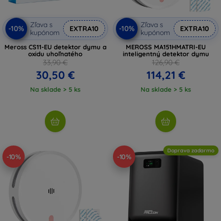
Zľava s
Zľava s
-10%
-10%
EXTRA10
EXTRA10
kupónom
kupónom
Meross CS11-EU detektor dymu a
MEROSS MA151HMATRI-EU
oxidu uhoľnatého
inteligentný detektor dymu
33,90 €
126,90 €
30,50 €
114,21 €
Na sklade > 5 ks
Na sklade > 5 ks
Doprava zadarmo
-10%
-10%