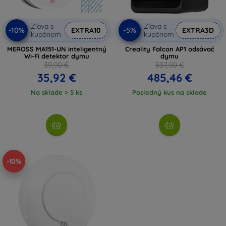
Zľava s
Zľava s
-10%
-5%
EXTRA10
EXTRA3D
kupónom
kupónom
MEROSS MA151-UN inteligentný
Creality Falcon AP1 odsávač
Wi-Fi detektor dymu
dymu
39,90 €
537,90 €
35,92 €
485,46 €
Na sklade > 5 ks
Posledný kus na sklade
-10%